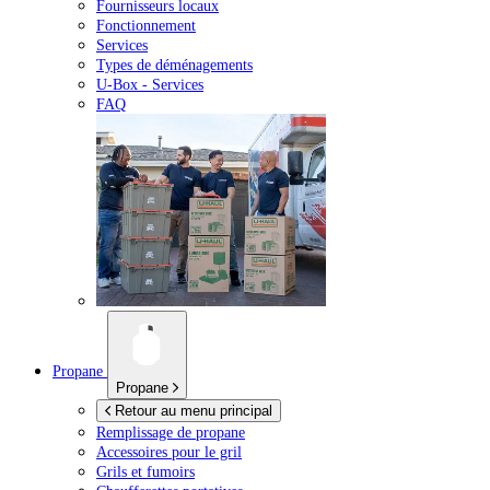
Fournisseurs locaux
Fonctionnement
Services
Types de déménagements
U-Box -
Services
FAQ
Propane
Propane
Retour au menu principal
Remplissage de propane
Accessoires pour le gril
Grils et fumoirs