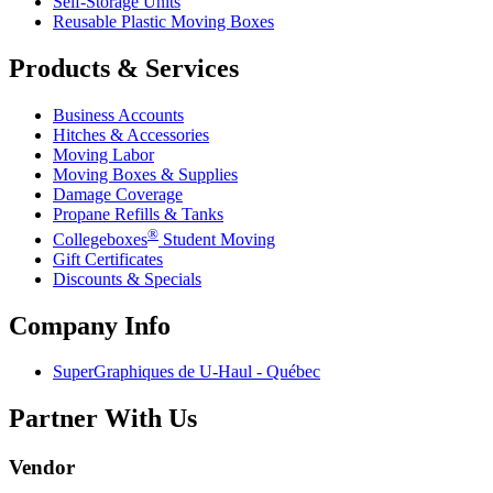
Self-Storage Units
Reusable Plastic Moving Boxes
Products & Services
Business Accounts
Hitches & Accessories
Moving Labor
Moving Boxes & Supplies
Damage Coverage
Propane Refills & Tanks
®
Collegeboxes
Student Moving
Gift Certificates
Discounts & Specials
Company Info
SuperGraphiques de
U-Haul
- Québec
Partner With Us
Vendor