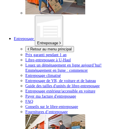
Entreposage
Entreposage
Retour au menu principal
Prix garanti pendant 1 an
Libre-entreposage à
U-Haul
Louez un déménagement en ligne aujourd’hui!
Emménagement en ligne : commencer
Entreposage climatisé
Entreposage de VR, de voiture et de bateau
Guide des tailles d'unités de libre-entreposage
Entreposage extérieur/accessible en voiture
Payer ma facture d'entreposage
FAQ
Conseils sur le libre-entreposage
Fournitures d’entreposage