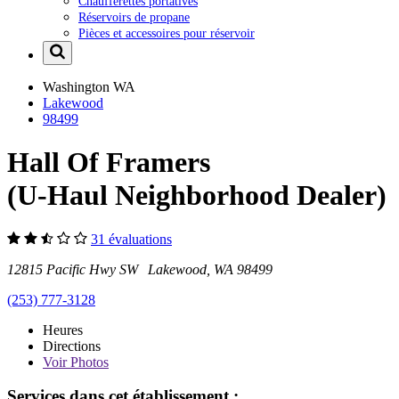
Chaufferettes portatives
Réservoirs de propane
Pièces et accessoires pour réservoir
Washington
WA
Lakewood
98499
Hall Of Framers
(U-Haul Neighborhood Dealer)
31 évaluations
12815 Pacific Hwy SW Lakewood, WA 98499
(253) 777-3128
Heures
Directions
Voir
Photos
Services dans cet établissement :