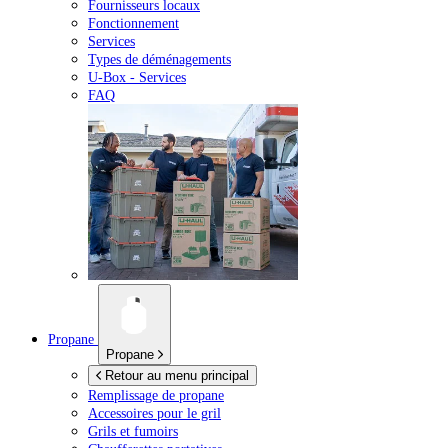
Fournisseurs locaux
Fonctionnement
Services
Types de déménagements
U-Box -
Services
FAQ
Propane
Propane
Retour au menu principal
Remplissage de propane
Accessoires pour le gril
Grils et fumoirs