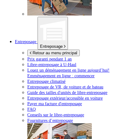
Entreposage
Entreposage
Retour au menu principal
Prix garanti pendant 1 an
Libre-entreposage à
U-Haul
Louez un déménagement en ligne aujourd’hui!
Emménagement en ligne : commencer
Entreposage climatisé
Entreposage de VR, de voiture et de bateau
Guide des tailles d'unités de libre-entreposage
Entreposage extérieur/accessible en voiture
Payer ma facture d'entreposage
FAQ
Conseils sur le libre-entreposage
Fournitures d’entreposage