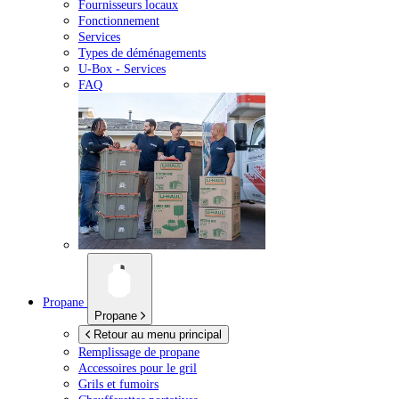
Fournisseurs locaux
Fonctionnement
Services
Types de déménagements
U-Box -
Services
FAQ
Propane
Propane
Retour au menu principal
Remplissage de propane
Accessoires pour le gril
Grils et fumoirs