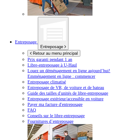
Entreposage
Entreposage
Retour au menu principal
Prix garanti pendant 1 an
Libre-entreposage à
U-Haul
Louez un déménagement en ligne aujourd’hui!
Emménagement en ligne : commencer
Entreposage climatisé
Entreposage de VR, de voiture et de bateau
Guide des tailles d'unités de libre-entreposage
Entreposage extérieur/accessible en voiture
Payer ma facture d'entreposage
FAQ
Conseils sur le libre-entreposage
Fournitures d’entreposage