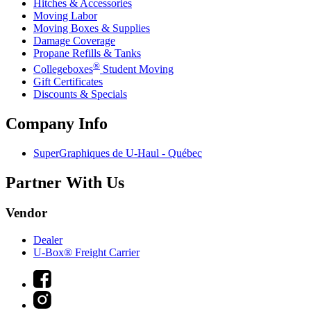
Hitches & Accessories
Moving Labor
Moving Boxes & Supplies
Damage Coverage
Propane Refills & Tanks
®
Collegeboxes
Student Moving
Gift Certificates
Discounts & Specials
Company Info
SuperGraphiques de
U-Haul
- Québec
Partner With Us
Vendor
Dealer
U-Box® Freight Carrier