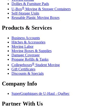
Dollies & Furniture Pads
®
U-Box
Moving & Storage Containers
Self-Storage Units
Reusable Plastic Moving Boxes
Products & Services
Business Accounts
Hitches & Accessories
Moving Labor
Moving Boxes & Supplies
Damage Coverage
Propane Refills & Tanks
®
Collegeboxes
Student Moving
Gift Certificates
Discounts & Specials
Company Info
SuperGraphiques de
U-Haul
- Québec
Partner With Us