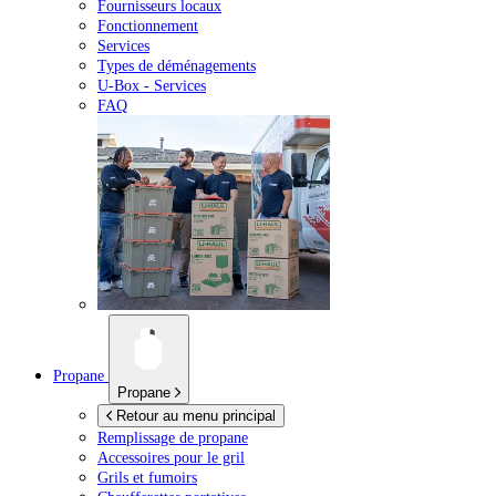
Fournisseurs locaux
Fonctionnement
Services
Types de déménagements
U-Box -
Services
FAQ
Propane
Propane
Retour au menu principal
Remplissage de propane
Accessoires pour le gril
Grils et fumoirs