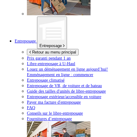
Entreposage
Entreposage
Retour au menu principal
Prix garanti pendant 1 an
Libre-entreposage à
U-Haul
Louez un déménagement en ligne aujourd’hui!
Emménagement en ligne : commencer
Entreposage climatisé
Entreposage de VR, de voiture et de bateau
Guide des tailles d'unités de libre-entreposage
Entreposage extérieur/accessible en voiture
Payer ma facture d'entreposage
FAQ
Conseils sur le libre-entreposage
Fournitures d’entreposage