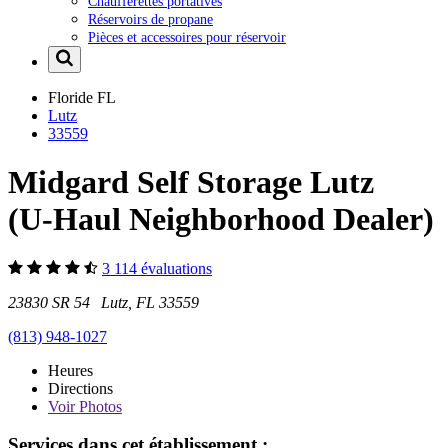
Chaufferettes portatives
Réservoirs de propane
Pièces et accessoires pour réservoir
Floride
FL
Lutz
33559
Midgard Self Storage Lutz
(U-Haul Neighborhood Dealer)
3 114 évaluations
23830 SR 54 Lutz, FL 33559
(813) 948-1027
Heures
Directions
Voir
Photos
Services dans cet établissement :