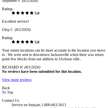
Alejandro V
(8/2/2026)
Rating:
5.0
Excellent service!
Oleg C
(8/2/2026)
Rating:
5.0
Your return locations can be more accurate to the location you move
to . We were sent to downtown Jacksonville when there was return
point few blocks from our address in JAckson ville..
RICHARD H
(8/1/2026)
No
reviews have been submitted for this location.
View more reviews
Back
To Top
Contact Us
Service en français 1-800-663-5613