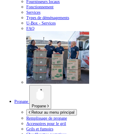
Fournisseurs locaux
Fonctionnement
Services
Types de déménagements
U-Box -
Services
FAQ
Propane
Propane
Retour au menu principal
Remplissage de propane
Accessoires pour le gril
Grils et fumoirs