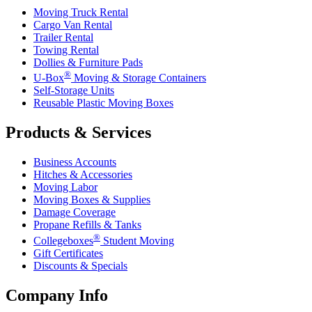
Moving Truck Rental
Cargo Van Rental
Trailer Rental
Towing Rental
Dollies & Furniture Pads
®
U-Box
Moving & Storage Containers
Self-Storage Units
Reusable Plastic Moving Boxes
Products & Services
Business Accounts
Hitches & Accessories
Moving Labor
Moving Boxes & Supplies
Damage Coverage
Propane Refills & Tanks
®
Collegeboxes
Student Moving
Gift Certificates
Discounts & Specials
Company Info