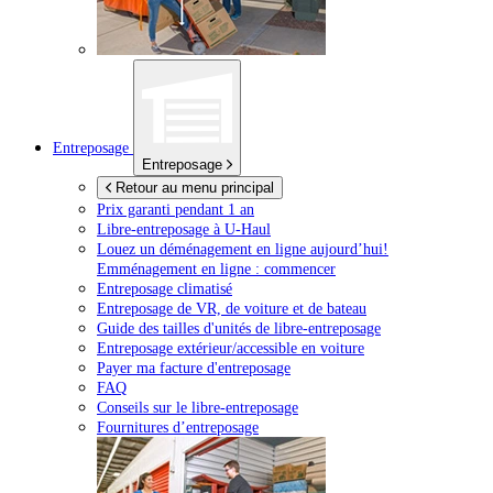
Entreposage
Entreposage
Retour au menu principal
Prix garanti pendant 1 an
Libre-entreposage à
U-Haul
Louez un déménagement en ligne aujourd’hui!
Emménagement en ligne : commencer
Entreposage climatisé
Entreposage de VR, de voiture et de bateau
Guide des tailles d'unités de libre-entreposage
Entreposage extérieur/accessible en voiture
Payer ma facture d'entreposage
FAQ
Conseils sur le libre-entreposage
Fournitures d’entreposage