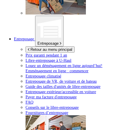
Entreposage
Entreposage
Retour au menu principal
Prix garanti pendant 1 an
Libre-entreposage à
U-Haul
Louez un déménagement en ligne aujourd’hui!
Emménagement en ligne : commencer
Entreposage climatisé
Entreposage de VR, de voiture et de bateau
Guide des tailles d'unités de libre-entreposage
Entreposage extérieur/accessible en voiture
Payer ma facture d'entreposage
FAQ
Conseils sur le libre-entreposage
Fournitures d’entreposage