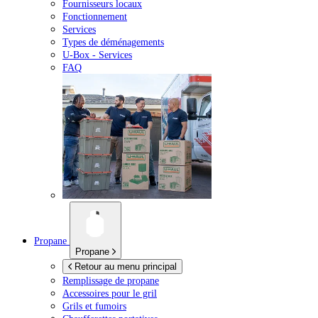
Fournisseurs locaux
Fonctionnement
Services
Types de déménagements
U-Box -
Services
FAQ
Propane
Propane
Retour au menu principal
Remplissage de propane
Accessoires pour le gril
Grils et fumoirs