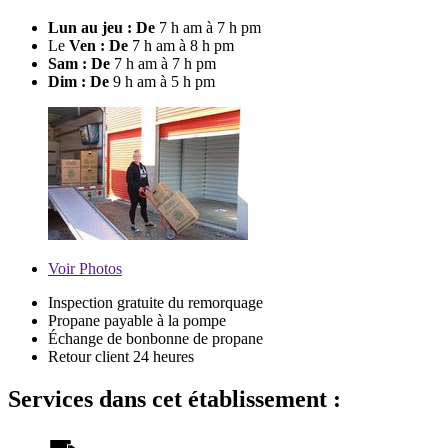
Lun au jeu : De
7 h am à 7 h pm
Le
Ven : De
7 h am à 8 h pm
Sam : De
7 h am à 7 h pm
Dim : De
9 h am à 5 h pm
Voir
Photos
Inspection gratuite du remorquage
Propane payable à la pompe
Échange de bonbonne de propane
Retour client 24 heures
Services dans cet établissement :