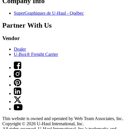
Company Info
SuperGraphiques de
U-Haul
- Québec
Partner With Us
Vendor
Dealer
U-Box® Freight Carrier
This website is owned and operated by Web Team Associates, Inc.
Copyright © 2026
U-Haul
International, Inc.
All rights reserved.
U-Haul
International, Inc.'s trademarks and