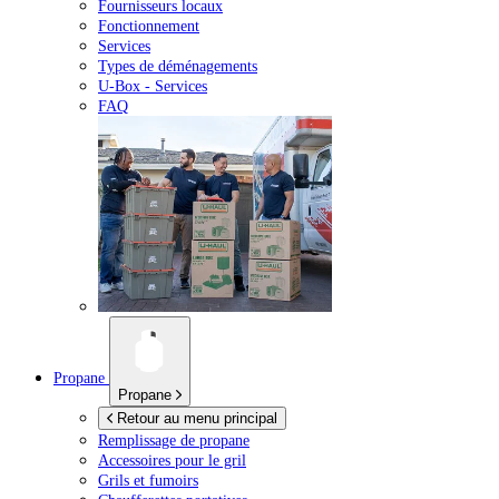
Fournisseurs locaux
Fonctionnement
Services
Types de déménagements
U-Box -
Services
FAQ
Propane
Propane
Retour au menu principal
Remplissage de propane
Accessoires pour le gril
Grils et fumoirs