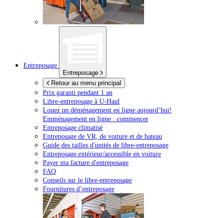
Entreposage
Entreposage
Retour au menu principal
Prix garanti pendant 1 an
Libre-entreposage à
U-Haul
Louez un déménagement en ligne aujourd’hui!
Emménagement en ligne : commencer
Entreposage climatisé
Entreposage de VR, de voiture et de bateau
Guide des tailles d'unités de libre-entreposage
Entreposage extérieur/accessible en voiture
Payer ma facture d'entreposage
FAQ
Conseils sur le libre-entreposage
Fournitures d’entreposage