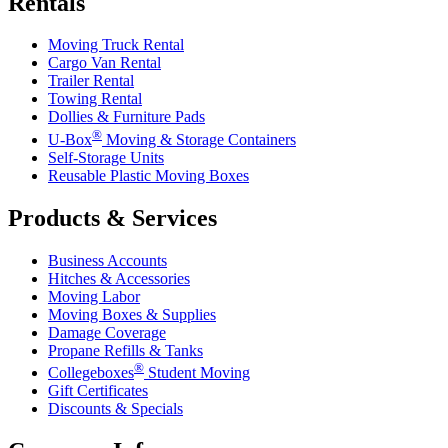
Rentals
Moving Truck Rental
Cargo Van Rental
Trailer Rental
Towing Rental
Dollies & Furniture Pads
®
U-Box
Moving & Storage Containers
Self-Storage Units
Reusable Plastic Moving Boxes
Products & Services
Business Accounts
Hitches & Accessories
Moving Labor
Moving Boxes & Supplies
Damage Coverage
Propane Refills & Tanks
®
Collegeboxes
Student Moving
Gift Certificates
Discounts & Specials