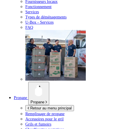
Fournisseurs locaux
Fonctionnement
Services
Types de déménagements
U-Box -
Services
FAQ
Propane
Propane
Retour au menu principal
Remplissage de propane
Accessoires pour le gril
Grils et fumoirs