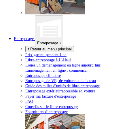
Entreposage
Entreposage
Retour au menu principal
Prix garanti pendant 1 an
Libre-entreposage à
U-Haul
Louez un déménagement en ligne aujourd’hui!
Emménagement en ligne : commencer
Entreposage climatisé
Entreposage de VR, de voiture et de bateau
Guide des tailles d'unités de libre-entreposage
Entreposage extérieur/accessible en voiture
Payer ma facture d'entreposage
FAQ
Conseils sur le libre-entreposage
Fournitures d’entreposage