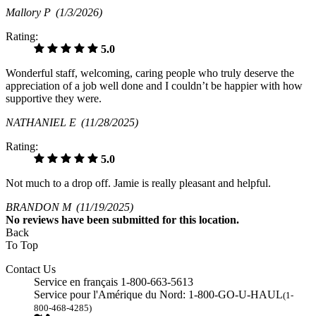
Mallory P
(1/3/2026)
Rating:
5.0
Wonderful staff, welcoming, caring people who truly deserve the
appreciation of a job well done and I couldn’t be happier with how
supportive they were.
NATHANIEL E
(11/28/2025)
Rating:
5.0
Not much to a drop off. Jamie is really pleasant and helpful.
BRANDON M
(11/19/2025)
No
reviews have been submitted for this location.
Back
To Top
Contact Us
Service en français 1-800-663-5613
Service pour l'Amérique du Nord: 1-800-GO-U-HAUL
(1-
800-468-4285)