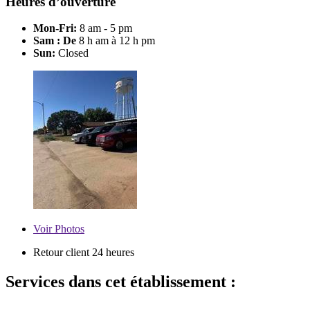
Heures d’ouverture
Mon-Fri:
8 am - 5 pm
Sam : De
8 h am à 12 h pm
Sun:
Closed
Voir
Photos
Retour client 24 heures
Services dans cet établissement :