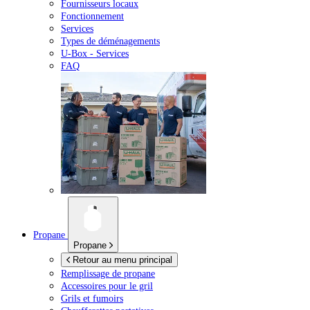
Fournisseurs locaux
Fonctionnement
Services
Types de déménagements
U-Box -
Services
FAQ
Propane
Propane
Retour au menu principal
Remplissage de propane
Accessoires pour le gril
Grils et fumoirs