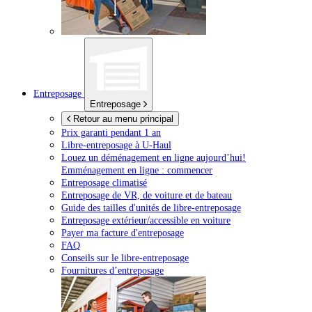
Entreposage
Entreposage
Retour au menu principal
Prix garanti pendant 1 an
Libre-entreposage à
U-Haul
Louez un déménagement en ligne aujourd’hui!
Emménagement en ligne : commencer
Entreposage climatisé
Entreposage de VR, de voiture et de bateau
Guide des tailles d'unités de libre-entreposage
Entreposage extérieur/accessible en voiture
Payer ma facture d'entreposage
FAQ
Conseils sur le libre-entreposage
Fournitures d’entreposage