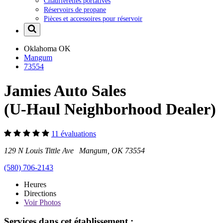
Chaufferettes portatives
Réservoirs de propane
Pièces et accessoires pour réservoir
Oklahoma
OK
Mangum
73554
Jamies Auto Sales
(U-Haul Neighborhood Dealer)
11 évaluations
129 N Louis Tittle Ave Mangum, OK 73554
(580) 706-2143
Heures
Directions
Voir
Photos
Services dans cet établissement :