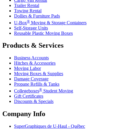
Cargo Van Rental
Trailer Rental
Towing Rental
Dollies & Furniture Pads
®
U-Box
Moving & Storage Containers
Self-Storage Units
Reusable Plastic Moving Boxes
Products & Services
Business Accounts
Hitches & Accessories
Moving Labor
Moving Boxes & Supplies
Damage Coverage
Propane Refills & Tanks
®
Collegeboxes
Student Moving
Gift Certificates
Discounts & Specials
Company Info
SuperGraphiques de
U-Haul
- Québec