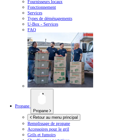
Fournisseurs locaux
Fonctionnement
Services
Types de déménagements
U-Box -
Services
FAQ
Propane
Propane
Retour au menu principal
Remplissage de propane
Accessoires pour le gril
Grils et fumoirs