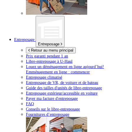
Entreposage
Entreposage
Retour au menu principal
Prix garanti pendant 1 an
Libre-entreposage à
U-Haul
Louez un déménagement en ligne aujourd’hui!
Emménagement en ligne : commencer
Entreposage climatisé
Entreposage de VR, de voiture et de bateau
Guide des tailles d'unités de libre-entreposage
Entreposage extérieur/accessible en voiture
Payer ma facture d'entreposage
FAQ
Conseils sur le libre-entreposage
Fournitures d’entreposage