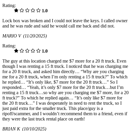
Rating:
1.0
Lock box was broken and I could not leave the keys. I called owner
and he was rude and said he would call me back and did not.
MARIO V
(11/20/2025)
Rating:
1.0
The guy at this location charged me $7 more for a 20 ft truck. Even
though I was renting a 15 ft truck. I noticed that he was charging me
for a 20 ft truck, and asked him directly… “Why are you charging
me for a 20 ft truck, when I’m only renting a 15 ft truck?” To which
he replied… “It’s only like, $7 more for the 20 ft truck…” So I
responded… “Yeah, it’s only $7 more for the 20 ft truck…but I’m
renting a 15 ft truck…so why are you charging me $7 more, for a 20
ft truck?” To which he replied again… “It’s only like $7 more for
the 20 ft truck…” I was desperately in need to rent the truck, so I
just paid extra for the smaller truck. This place/guy is a
ripoff/scammer, and I wouldn’t recommend them to a friend, even if
they were the last truck rental place on earth!
BRIAN K
(10/10/2025)