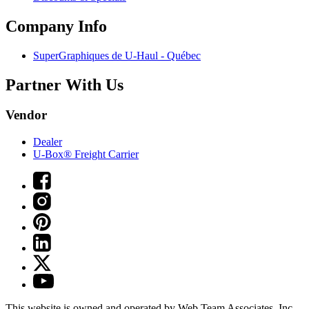
Company Info
SuperGraphiques de
U-Haul
- Québec
Partner With Us
Vendor
Dealer
U-Box® Freight Carrier
This website is owned and operated by Web Team Associates, Inc.