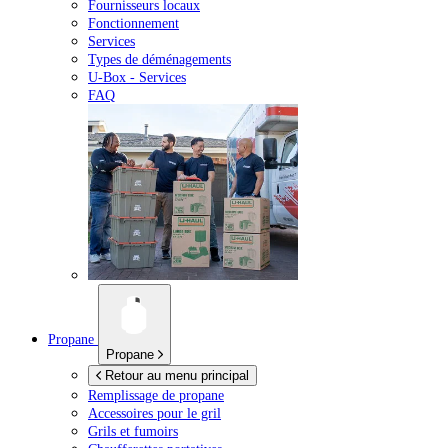
Fournisseurs locaux
Fonctionnement
Services
Types de déménagements
U-Box -
Services
FAQ
Propane
Propane
Retour au menu principal
Remplissage de propane
Accessoires pour le gril
Grils et fumoirs