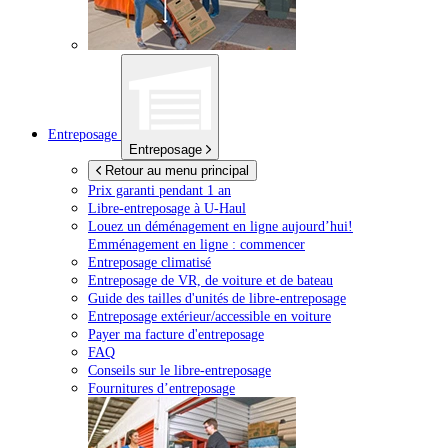
Entreposage
Entreposage
Retour au menu principal
Prix garanti pendant 1 an
Libre-entreposage à
U-Haul
Louez un déménagement en ligne aujourd’hui!
Emménagement en ligne : commencer
Entreposage climatisé
Entreposage de VR, de voiture et de bateau
Guide des tailles d'unités de libre-entreposage
Entreposage extérieur/accessible en voiture
Payer ma facture d'entreposage
FAQ
Conseils sur le libre-entreposage
Fournitures d’entreposage