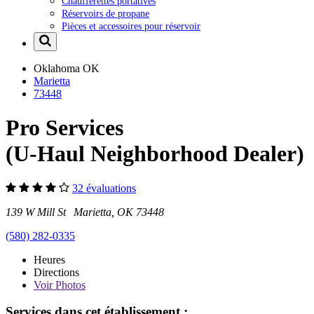
Chaufferettes portatives
Réservoirs de propane
Pièces et accessoires pour réservoir
Oklahoma
OK
Marietta
73448
Pro Services
(U-Haul Neighborhood Dealer)
32 évaluations
139 W Mill St Marietta, OK 73448
(580) 282-0335
Heures
Directions
Voir
Photos
Services dans cet établissement :