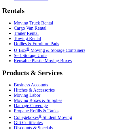
Rentals
Moving Truck Rental
Cargo Van Rental
Trailer Rental
Towing Rental
Dollies & Furniture Pads
®
U-Box
Moving & Storage Containers
Self-Storage Units
Reusable Plastic Moving Boxes
Products & Services
Business Accounts
Hitches & Accessories
Moving Labor
Moving Boxes & Supplies
Damage Coverage
Propane Refills & Tanks
®
Collegeboxes
Student Moving
Gift Certificates
Discounts & Specials