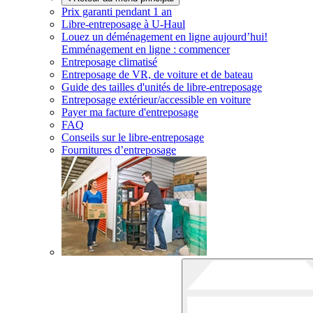
Prix garanti pendant 1 an
Libre-entreposage à
U-Haul
Louez un déménagement en ligne aujourd’hui!
Emménagement en ligne : commencer
Entreposage climatisé
Entreposage de VR, de voiture et de bateau
Guide des tailles d'unités de libre-entreposage
Entreposage extérieur/accessible en voiture
Payer ma facture d'entreposage
FAQ
Conseils sur le libre-entreposage
Fournitures d’entreposage