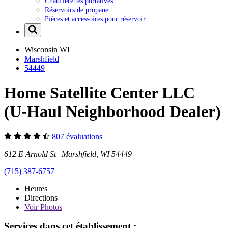
Chaufferettes portatives
Réservoirs de propane
Pièces et accessoires pour réservoir
Wisconsin
WI
Marshfield
54449
Home Satellite Center LLC
(U-Haul Neighborhood Dealer)
807 évaluations
612 E Arnold St Marshfield, WI 54449
(715) 387-6757
Heures
Directions
Voir
Photos
Services dans cet établissement :