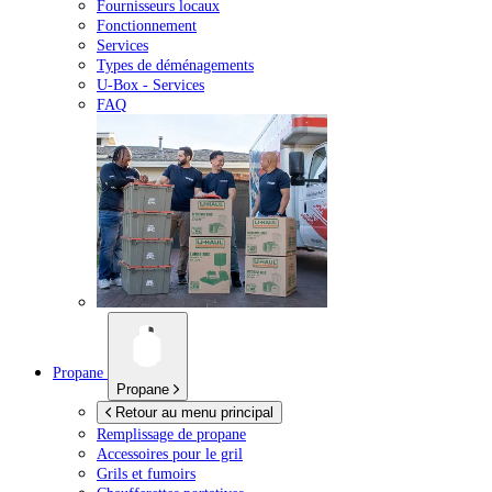
Fournisseurs locaux
Fonctionnement
Services
Types de déménagements
U-Box -
Services
FAQ
Propane
Propane
Retour au menu principal
Remplissage de propane
Accessoires pour le gril
Grils et fumoirs