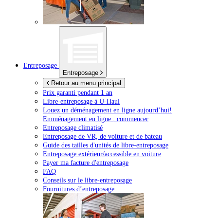
Entreposage
Entreposage
Retour au menu principal
Prix garanti pendant 1 an
Libre-entreposage à
U-Haul
Louez un déménagement en ligne aujourd’hui!
Emménagement en ligne : commencer
Entreposage climatisé
Entreposage de VR, de voiture et de bateau
Guide des tailles d'unités de libre-entreposage
Entreposage extérieur/accessible en voiture
Payer ma facture d'entreposage
FAQ
Conseils sur le libre-entreposage
Fournitures d’entreposage