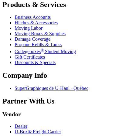
Products & Services
Business Accounts
Hitches & Accessories
Moving Labor
Moving Boxes & Supplies
Damage Coverage
Propane Refills & Tanks
®
Collegeboxes
Student Moving
Gift Certificates
Discounts & Specials
Company Info
SuperGraphiques de
U-Haul
- Québec
Partner With Us
Vendor
Dealer
U-Box® Freight Carrier