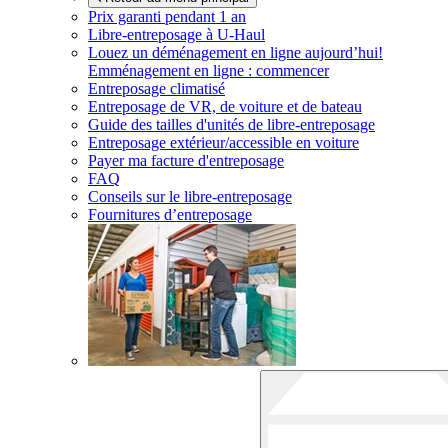
Prix garanti pendant 1 an
Libre-entreposage à
U-Haul
Louez un déménagement en ligne aujourd’hui!
Emménagement en ligne : commencer
Entreposage climatisé
Entreposage de VR, de voiture et de bateau
Guide des tailles d'unités de libre-entreposage
Entreposage extérieur/accessible en voiture
Payer ma facture d'entreposage
FAQ
Conseils sur le libre-entreposage
Fournitures d’entreposage