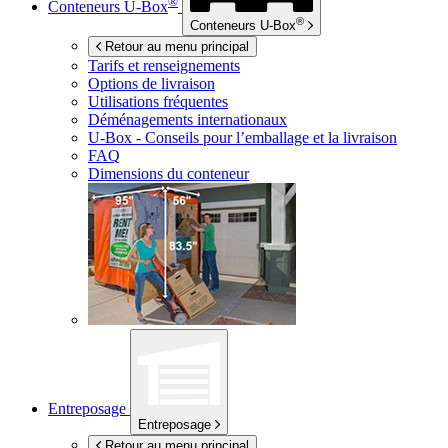
®
Conteneurs
U-Box
®
Conteneurs
U-Box
Retour au menu principal
Tarifs et renseignements
Options de livraison
Utilisations fréquentes
Déménagements internationaux
U-Box -
Conseils pour l’emballage et la livraison
FAQ
Dimensions du conteneur
Entreposage
Entreposage
Retour au menu principal