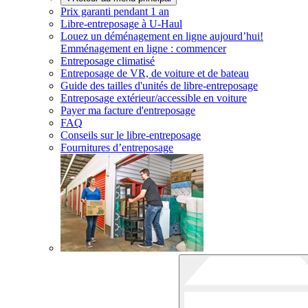
Prix garanti pendant 1 an
Libre-entreposage à
U-Haul
Louez un déménagement en ligne aujourd’hui!
Emménagement en ligne : commencer
Entreposage climatisé
Entreposage de VR, de voiture et de bateau
Guide des tailles d'unités de libre-entreposage
Entreposage extérieur/accessible en voiture
Payer ma facture d'entreposage
FAQ
Conseils sur le libre-entreposage
Fournitures d’entreposage