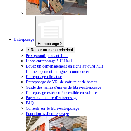
Entreposage
Entreposage
Retour au menu principal
Prix garanti pendant 1 an
Libre-entreposage à
U-Haul
Louez un déménagement en ligne aujourd’hui!
Emménagement en ligne : commencer
Entreposage climatisé
Entreposage de VR, de voiture et de bateau
Guide des tailles d'unités de libre-entreposage
Entreposage extérieur/accessible en voiture
Payer ma facture d'entreposage
FAQ
Conseils sur le libre-entreposage
Fournitures d’entreposage