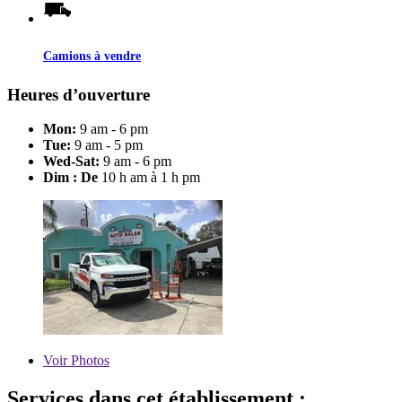
Camions à vendre
Heures d’ouverture
Mon:
9 am - 6 pm
Tue:
9 am - 5 pm
Wed-Sat:
9 am - 6 pm
Dim : De
10 h am à 1 h pm
Voir
Photos
Services dans cet établissement :