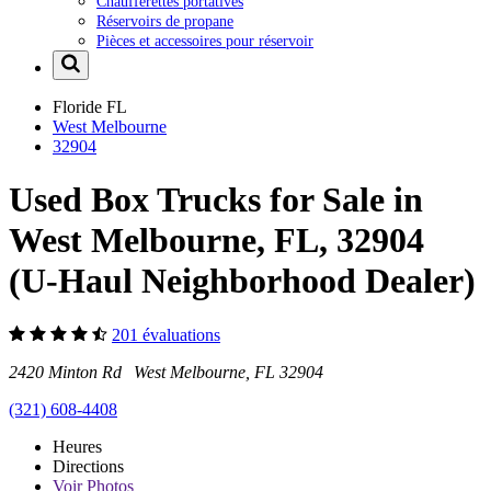
Chaufferettes portatives
Réservoirs de propane
Pièces et accessoires pour réservoir
Floride
FL
West Melbourne
32904
Used Box Trucks for Sale in
West Melbourne, FL, 32904
(U-Haul Neighborhood Dealer)
201 évaluations
2420 Minton Rd West Melbourne, FL 32904
(321) 608-4408
Heures
Directions
Voir
Photos