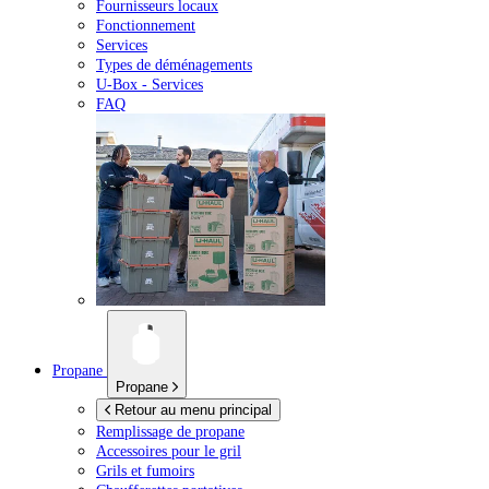
Fournisseurs locaux
Fonctionnement
Services
Types de déménagements
U-Box -
Services
FAQ
Propane
Propane
Retour au menu principal
Remplissage de propane
Accessoires pour le gril
Grils et fumoirs