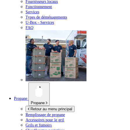
Fournisseurs locaux
Fonctionnement
Services
Types de déménagements
U-Box -
Services
FAQ
Propane
Propane
Retour au menu principal
Remplissage de propane
Accessoires pour le gril
Grils et fumoirs