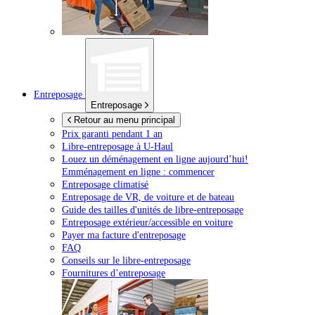
Entreposage
Entreposage
Retour au menu principal
Prix garanti pendant 1 an
Libre-entreposage à
U-Haul
Louez un déménagement en ligne aujourd’hui!
Emménagement en ligne : commencer
Entreposage climatisé
Entreposage de VR, de voiture et de bateau
Guide des tailles d'unités de libre-entreposage
Entreposage extérieur/accessible en voiture
Payer ma facture d'entreposage
FAQ
Conseils sur le libre-entreposage
Fournitures d’entreposage