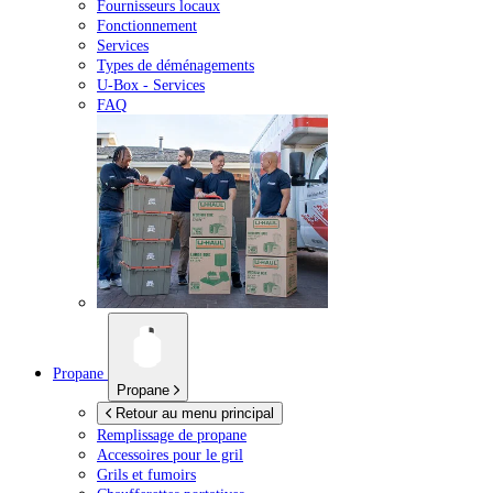
Fournisseurs locaux
Fonctionnement
Services
Types de déménagements
U-Box -
Services
FAQ
Propane
Propane
Retour au menu principal
Remplissage de propane
Accessoires pour le gril
Grils et fumoirs