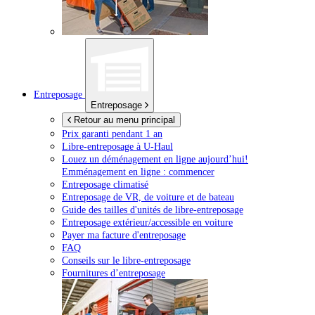
Entreposage
Entreposage
Retour au menu principal
Prix garanti pendant 1 an
Libre-entreposage à
U-Haul
Louez un déménagement en ligne aujourd’hui!
Emménagement en ligne : commencer
Entreposage climatisé
Entreposage de VR, de voiture et de bateau
Guide des tailles d'unités de libre-entreposage
Entreposage extérieur/accessible en voiture
Payer ma facture d'entreposage
FAQ
Conseils sur le libre-entreposage
Fournitures d’entreposage