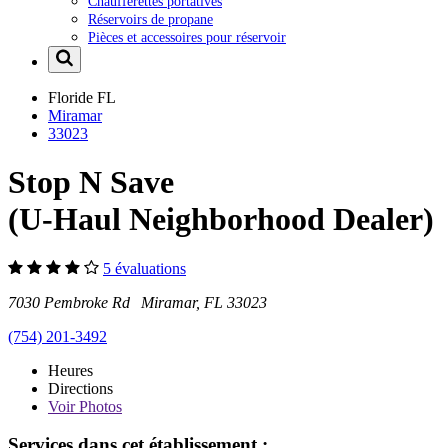
Chaufferettes portatives
Réservoirs de propane
Pièces et accessoires pour réservoir
Floride
FL
Miramar
33023
Stop N Save
(U-Haul Neighborhood Dealer)
5 évaluations
7030 Pembroke Rd Miramar, FL 33023
(754) 201-3492
Heures
Directions
Voir
Photos
Services dans cet établissement :