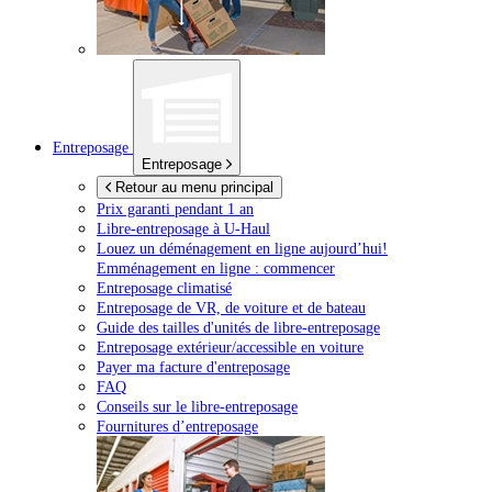
Entreposage
Entreposage
Retour au menu principal
Prix garanti pendant 1 an
Libre-entreposage à
U-Haul
Louez un déménagement en ligne aujourd’hui!
Emménagement en ligne : commencer
Entreposage climatisé
Entreposage de VR, de voiture et de bateau
Guide des tailles d'unités de libre-entreposage
Entreposage extérieur/accessible en voiture
Payer ma facture d'entreposage
FAQ
Conseils sur le libre-entreposage
Fournitures d’entreposage