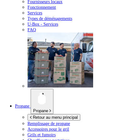
Fournisseurs locaux
Fonctionnement
Services
Types de déménagements
U-Box -
Services
FAQ
Propane
Propane
Retour au menu principal
Remplissage de propane
Accessoires pour le gril
Grils et fumoirs