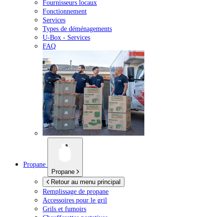
Fournisseurs locaux
Fonctionnement
Services
Types de déménagements
U-Box -
Services
FAQ
Propane
Propane
Retour au menu principal
Remplissage de propane
Accessoires pour le gril
Grils et fumoirs