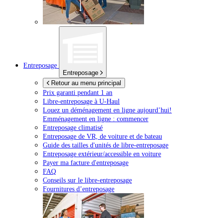
Entreposage
Entreposage
Retour au menu principal
Prix garanti pendant 1 an
Libre-entreposage à
U-Haul
Louez un déménagement en ligne aujourd’hui!
Emménagement en ligne : commencer
Entreposage climatisé
Entreposage de VR, de voiture et de bateau
Guide des tailles d'unités de libre-entreposage
Entreposage extérieur/accessible en voiture
Payer ma facture d'entreposage
FAQ
Conseils sur le libre-entreposage
Fournitures d’entreposage