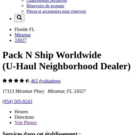
Chaufferettes portatives
Réservoirs de propane
Pièces et accessoires pour réservoir
Floride
FL
Miramar
33027
Pack N Ship Worldwide
(U-Haul Neighborhood Dealer)
462 évaluations
17113 Miramar Pkwy Miramar, FL 33027
(954) 505-8243
Heures
Directions
Voir
Photos
Services dans cet établissement :