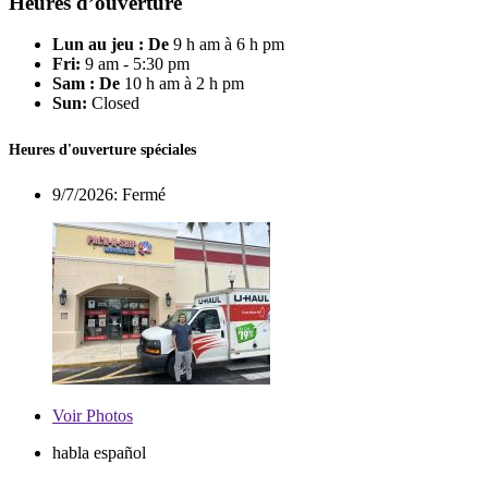
Heures d’ouverture
Lun au jeu : De
9 h am à 6 h pm
Fri:
9 am - 5:30 pm
Sam : De
10 h am à 2 h pm
Sun:
Closed
Heures d'ouverture spéciales
9/7/2026:
Fermé
Voir
Photos
habla español