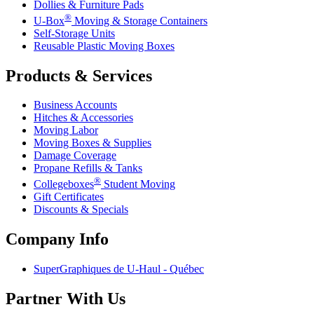
Dollies & Furniture Pads
®
U-Box
Moving & Storage Containers
Self-Storage Units
Reusable Plastic Moving Boxes
Products & Services
Business Accounts
Hitches & Accessories
Moving Labor
Moving Boxes & Supplies
Damage Coverage
Propane Refills & Tanks
®
Collegeboxes
Student Moving
Gift Certificates
Discounts & Specials
Company Info
SuperGraphiques de
U-Haul
- Québec
Partner With Us