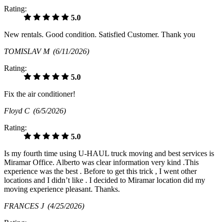
Rating:
5.0
New rentals. Good condition. Satisfied Customer. Thank you
TOMISLAV M
(6/11/2026)
Rating:
5.0
Fix the air conditioner!
Floyd C
(6/5/2026)
Rating:
5.0
Is my fourth time using U-HAUL truck moving and best services is
Miramar Office. Alberto was clear information very kind .This
experience was the best . Before to get this trick , I went other
locations and I didn’t like . I decided to Miramar location did my
moving experience pleasant. Thanks.
FRANCES J
(4/25/2026)