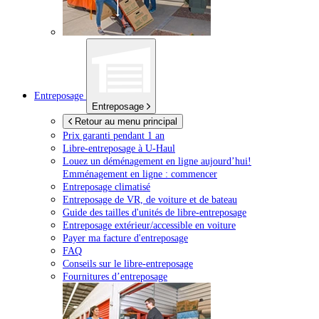
Entreposage
Entreposage
Retour au menu principal
Prix garanti pendant 1 an
Libre-entreposage à
U-Haul
Louez un déménagement en ligne aujourd’hui!
Emménagement en ligne : commencer
Entreposage climatisé
Entreposage de VR, de voiture et de bateau
Guide des tailles d'unités de libre-entreposage
Entreposage extérieur/accessible en voiture
Payer ma facture d'entreposage
FAQ
Conseils sur le libre-entreposage
Fournitures d’entreposage