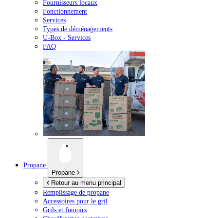
Fournisseurs locaux
Fonctionnement
Services
Types de déménagements
U-Box -
Services
FAQ
Propane
Propane
Retour au menu principal
Remplissage de propane
Accessoires pour le gril
Grils et fumoirs