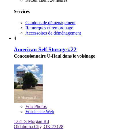
Retour client 24 heures
Services
Camions de déménagement
Remorques et remorquage
Accessoires de déménagement
4
American Self Storage #22
Concessionnaire U-Haul dans le voisinage
Voir
Photos
Voir le site Web
1221 S Morgan Rd
Oklahoma City, OK 73128