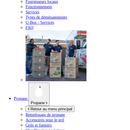
Fournisseurs locaux
Fonctionnement
Services
Types de déménagements
U-Box -
Services
FAQ
Propane
Propane
Retour au menu principal
Remplissage de propane
Accessoires pour le gril
Grils et fumoirs