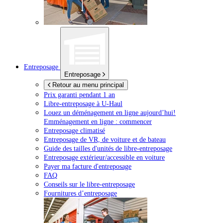
Entreposage
Entreposage
Retour au menu principal
Prix garanti pendant 1 an
Libre-entreposage à
U-Haul
Louez un déménagement en ligne aujourd’hui!
Emménagement en ligne : commencer
Entreposage climatisé
Entreposage de VR, de voiture et de bateau
Guide des tailles d'unités de libre-entreposage
Entreposage extérieur/accessible en voiture
Payer ma facture d'entreposage
FAQ
Conseils sur le libre-entreposage
Fournitures d’entreposage