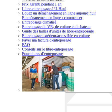
Prix garanti pendant 1 an
Libre-entreposage à
U-Haul
Louez un déménagement en ligne aujourd’hui!
Emménagement en ligne : commencer
Entreposage climatisé
Entreposage de VR, de voiture et de bateau
Guide des tailles d'unités de libre-entreposage
Entreposage extérieur/accessible en voiture
Payer ma facture d'entreposage
FAQ
Conseils sur le libre-entreposage
Fournitures d’entreposage