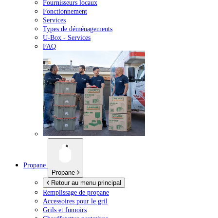
Fournisseurs locaux
Fonctionnement
Services
Types de déménagements
U-Box -
Services
FAQ
Propane
Propane
Retour au menu principal
Remplissage de propane
Accessoires pour le gril
Grils et fumoirs