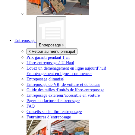
Entreposage
Entreposage
Retour au menu principal
Prix garanti pendant 1 an
Libre-entreposage à
U-Haul
Louez un déménagement en ligne aujourd’hui!
Emménagement en ligne : commencer
Entreposage climatisé
Entreposage de VR, de voiture et de bateau
Guide des tailles d'unités de libre-entreposage
Entreposage extérieur/accessible en voiture
Payer ma facture d'entreposage
FAQ
Conseils sur le libre-entreposage
Fournitures d’entreposage