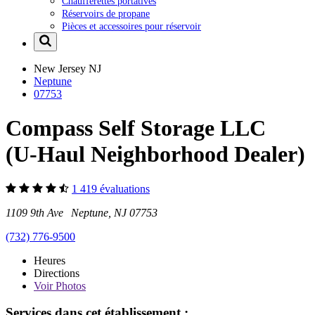
Chaufferettes portatives
Réservoirs de propane
Pièces et accessoires pour réservoir
New Jersey
NJ
Neptune
07753
Compass Self Storage LLC
(U-Haul Neighborhood Dealer)
1 419 évaluations
1109 9th Ave Neptune, NJ 07753
(732) 776-9500
Heures
Directions
Voir
Photos
Services dans cet établissement :