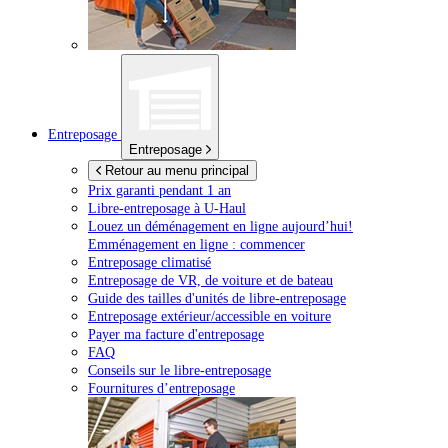
Entreposage
Entreposage
Retour au menu principal
Prix garanti pendant 1 an
Libre-entreposage à
U-Haul
Louez un déménagement en ligne aujourd’hui!
Emménagement en ligne : commencer
Entreposage climatisé
Entreposage de VR, de voiture et de bateau
Guide des tailles d'unités de libre-entreposage
Entreposage extérieur/accessible en voiture
Payer ma facture d'entreposage
FAQ
Conseils sur le libre-entreposage
Fournitures d’entreposage