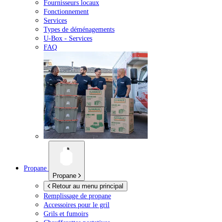
Fournisseurs locaux
Fonctionnement
Services
Types de déménagements
U-Box -
Services
FAQ
Propane
Propane
Retour au menu principal
Remplissage de propane
Accessoires pour le gril
Grils et fumoirs