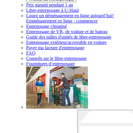
Prix garanti pendant 1 an
Libre-entreposage à
U-Haul
Louez un déménagement en ligne aujourd’hui!
Emménagement en ligne : commencer
Entreposage climatisé
Entreposage de VR, de voiture et de bateau
Guide des tailles d'unités de libre-entreposage
Entreposage extérieur/accessible en voiture
Payer ma facture d'entreposage
FAQ
Conseils sur le libre-entreposage
Fournitures d’entreposage