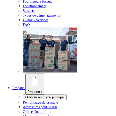
Fournisseurs locaux
Fonctionnement
Services
Types de déménagements
U-Box -
Services
FAQ
Propane
Propane
Retour au menu principal
Remplissage de propane
Accessoires pour le gril
Grils et fumoirs