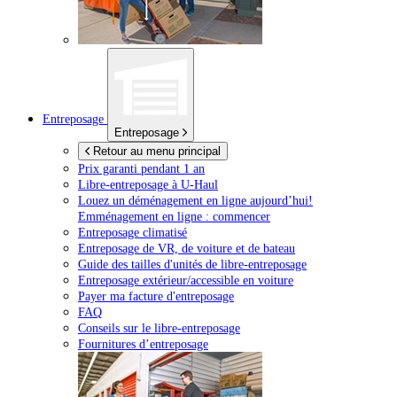
Entreposage
Entreposage
Retour au menu principal
Prix garanti pendant 1 an
Libre-entreposage à
U-Haul
Louez un déménagement en ligne aujourd’hui!
Emménagement en ligne : commencer
Entreposage climatisé
Entreposage de VR, de voiture et de bateau
Guide des tailles d'unités de libre-entreposage
Entreposage extérieur/accessible en voiture
Payer ma facture d'entreposage
FAQ
Conseils sur le libre-entreposage
Fournitures d’entreposage