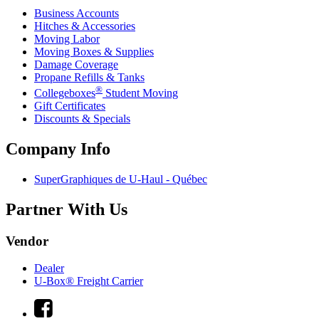
Business Accounts
Hitches & Accessories
Moving Labor
Moving Boxes & Supplies
Damage Coverage
Propane Refills & Tanks
®
Collegeboxes
Student Moving
Gift Certificates
Discounts & Specials
Company Info
SuperGraphiques de
U-Haul
- Québec
Partner With Us
Vendor
Dealer
U-Box® Freight Carrier