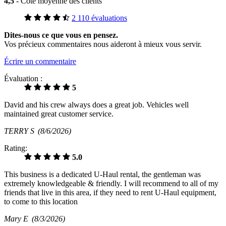
4,5
- Cote moyenne des clients
2 110 évaluations
Dites-nous ce que vous en pensez.
Vos précieux commentaires nous aideront à mieux vous servir.
Écrire un commentaire
Évaluation :
5
David and his crew always does a great job. Vehicles well
maintained great customer service.
TERRY S
(8/6/2026)
Rating:
5.0
This business is a dedicated U-Haul rental, the gentleman was
extremely knowledgeable & friendly. I will recommend to all of my
friends that live in this area, if they need to rent U-Haul equipment,
to come to this location
Mary E
(8/3/2026)