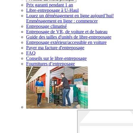
Prix garanti pendant 1 an
Libre-entreposage à
U-Haul
Louez un déménagement en ligne aujourd’hui!
Emménagement en ligne : commencer
Entreposage climatisé
Entreposage de VR, de voiture et de bateau
Guide des tailles d'unités de libre-entreposage
Entreposage extérieur/accessible en voiture
Payer ma facture d'entreposage
FAQ
Conseils sur le libre-entreposage
Fournitures d’entreposage