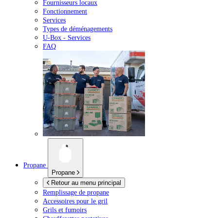
Fournisseurs locaux
Fonctionnement
Services
Types de déménagements
U-Box -
Services
FAQ
Propane
Propane
Retour au menu principal
Remplissage de propane
Accessoires pour le gril
Grils et fumoirs