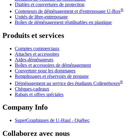
Diables et couvertures de protection
®
Conteneurs de déménagement et d'entreposage
U-Box
Unités de libre-entreposage
Boîtes de déménagement réutilisables en plastique
Produits et services
Comptes commerciaux
Attaches et accessoires
Aides-déménageurs
Boîtes et accessoires de déménagement
Couverture pour les dommages
Remplissages et réservoirs de propane
®
Déménagement au service des étudiants Collegeboxes
Chèques-cadeaux
Rabais et offres spéciales
Company Info
SuperGraphiques de
U-Haul
- Québec
Collaborez avec nous