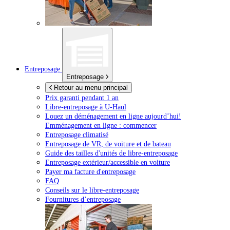
Entreposage
Entreposage
Retour au menu principal
Prix garanti pendant 1 an
Libre-entreposage à
U-Haul
Louez un déménagement en ligne aujourd’hui!
Emménagement en ligne : commencer
Entreposage climatisé
Entreposage de VR, de voiture et de bateau
Guide des tailles d'unités de libre-entreposage
Entreposage extérieur/accessible en voiture
Payer ma facture d'entreposage
FAQ
Conseils sur le libre-entreposage
Fournitures d’entreposage