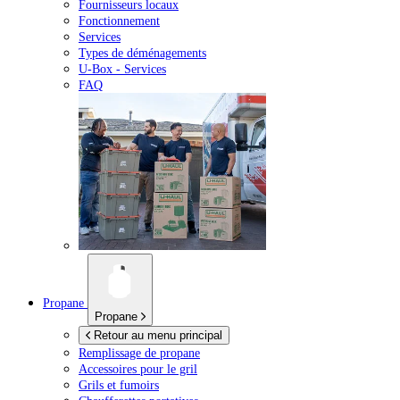
Fournisseurs locaux
Fonctionnement
Services
Types de déménagements
U-Box -
Services
FAQ
Propane
Propane
Retour au menu principal
Remplissage de propane
Accessoires pour le gril
Grils et fumoirs