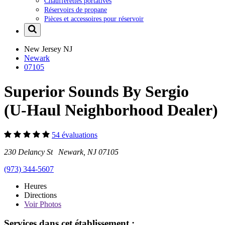
Chaufferettes portatives
Réservoirs de propane
Pièces et accessoires pour réservoir
New Jersey
NJ
Newark
07105
Superior Sounds By Sergio
(U-Haul Neighborhood Dealer)
54 évaluations
230 Delancy St Newark, NJ 07105
(973) 344-5607
Heures
Directions
Voir
Photos
Services dans cet établissement :