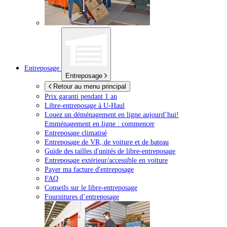
Entreposage
Entreposage
Retour au menu principal
Prix garanti pendant 1 an
Libre-entreposage à
U-Haul
Louez un déménagement en ligne aujourd’hui!
Emménagement en ligne : commencer
Entreposage climatisé
Entreposage de VR, de voiture et de bateau
Guide des tailles d'unités de libre-entreposage
Entreposage extérieur/accessible en voiture
Payer ma facture d'entreposage
FAQ
Conseils sur le libre-entreposage
Fournitures d’entreposage