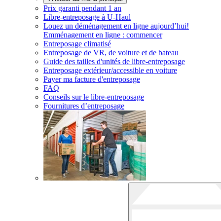
Prix garanti pendant 1 an
Libre-entreposage à
U-Haul
Louez un déménagement en ligne aujourd’hui!
Emménagement en ligne : commencer
Entreposage climatisé
Entreposage de VR, de voiture et de bateau
Guide des tailles d'unités de libre-entreposage
Entreposage extérieur/accessible en voiture
Payer ma facture d'entreposage
FAQ
Conseils sur le libre-entreposage
Fournitures d’entreposage