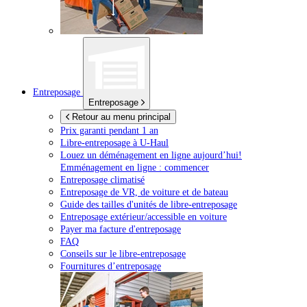
Entreposage
Entreposage
Retour au menu principal
Prix garanti pendant 1 an
Libre-entreposage à
U-Haul
Louez un déménagement en ligne aujourd’hui!
Emménagement en ligne : commencer
Entreposage climatisé
Entreposage de VR, de voiture et de bateau
Guide des tailles d'unités de libre-entreposage
Entreposage extérieur/accessible en voiture
Payer ma facture d'entreposage
FAQ
Conseils sur le libre-entreposage
Fournitures d’entreposage