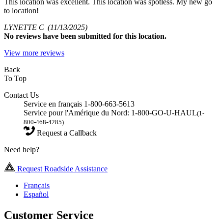
This location was excellent. This location was spotless. My new go
to location!
LYNETTE C
(11/13/2025)
No
reviews have been submitted for this location.
View more reviews
Back
To Top
Contact Us
Service en français 1-800-663-5613
Service pour l'Amérique du Nord: 1-800-GO-U-HAUL
(1-
800-468-4285)
Request a Callback
Need help?
Request Roadside Assistance
Français
Español
Customer Service