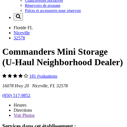
Chaufferettes portatives
Réservoirs de propane
Pièces et accessoires pour réservoir
Floride
FL
Niceville
32578
Commanders Mini Storage
(U-Haul Neighborhood Dealer)
181 évaluations
16078 Hwy 20 Niceville, FL 32578
(850) 517-9852
Heures
Directions
Voir
Photos
Services dans cet établissement :