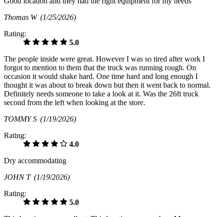
Good location and they had the right equipment for my needs
Thomas W
(1/25/2026)
Rating:
5.0
The people inside were great. However I was so tired after work I
forgot to mention to them that the truck was running rough. On
occasion it would shake hard. One time hard and long enough I
thought it was about to break down but then it went back to normal.
Definitely needs someone to take a look at it. Was the 26ft truck
second from the left when looking at the store.
TOMMY S
(1/19/2026)
Rating:
4.0
Dry accommodating
JOHN T
(1/19/2026)
Rating:
5.0