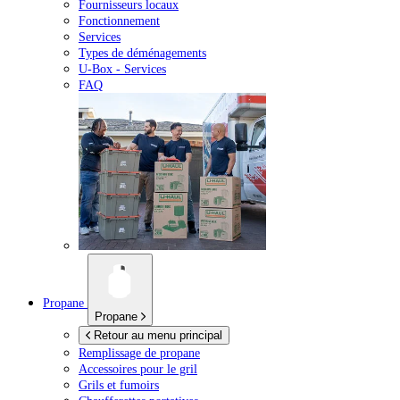
Fournisseurs locaux
Fonctionnement
Services
Types de déménagements
U-Box -
Services
FAQ
Propane
Propane
Retour au menu principal
Remplissage de propane
Accessoires pour le gril
Grils et fumoirs