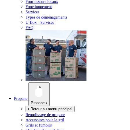
Fournisseurs locaux
Fonctionnement
Services
Types de déménagements
U-Box -
Services
FAQ
Propane
Propane
Retour au menu principal
Remplissage de propane
Accessoires pour le gril
Grils et fumoirs