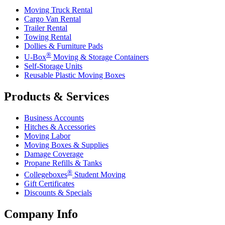
Moving Truck Rental
Cargo Van Rental
Trailer Rental
Towing Rental
Dollies & Furniture Pads
®
U-Box
Moving & Storage Containers
Self-Storage Units
Reusable Plastic Moving Boxes
Products & Services
Business Accounts
Hitches & Accessories
Moving Labor
Moving Boxes & Supplies
Damage Coverage
Propane Refills & Tanks
®
Collegeboxes
Student Moving
Gift Certificates
Discounts & Specials
Company Info