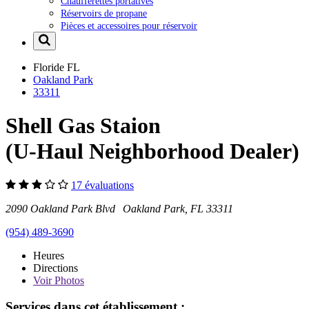
Chaufferettes portatives
Réservoirs de propane
Pièces et accessoires pour réservoir
Floride
FL
Oakland Park
33311
Shell Gas Staion
(U-Haul Neighborhood Dealer)
17 évaluations
2090 Oakland Park Blvd Oakland Park, FL 33311
(954) 489-3690
Heures
Directions
Voir
Photos
Services dans cet établissement :