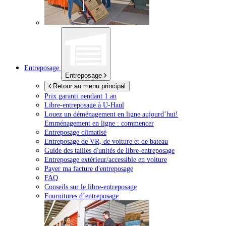
Entreposage
Entreposage
Retour au menu principal
Prix garanti pendant 1 an
Libre-entreposage à
U-Haul
Louez un déménagement en ligne aujourd’hui!
Emménagement en ligne : commencer
Entreposage climatisé
Entreposage de VR, de voiture et de bateau
Guide des tailles d'unités de libre-entreposage
Entreposage extérieur/accessible en voiture
Payer ma facture d'entreposage
FAQ
Conseils sur le libre-entreposage
Fournitures d’entreposage