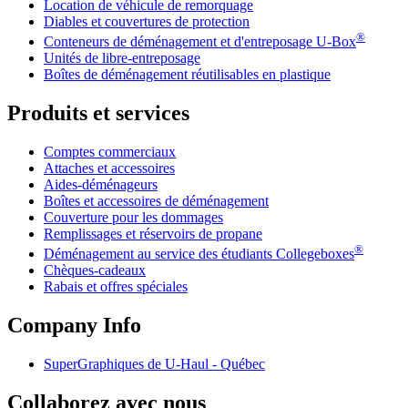
Location de véhicule de remorquage
Diables et couvertures de protection
®
Conteneurs de déménagement et d'entreposage
U-Box
Unités de libre-entreposage
Boîtes de déménagement réutilisables en plastique
Produits et services
Comptes commerciaux
Attaches et accessoires
Aides-déménageurs
Boîtes et accessoires de déménagement
Couverture pour les dommages
Remplissages et réservoirs de propane
®
Déménagement au service des étudiants Collegeboxes
Chèques-cadeaux
Rabais et offres spéciales
Company Info
SuperGraphiques de
U-Haul
- Québec
Collaborez avec nous