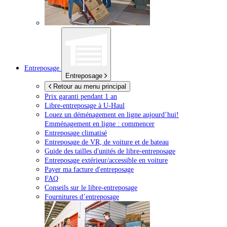
Entreposage
Entreposage
Retour au menu principal
Prix garanti pendant 1 an
Libre-entreposage à
U-Haul
Louez un déménagement en ligne aujourd’hui!
Emménagement en ligne : commencer
Entreposage climatisé
Entreposage de VR, de voiture et de bateau
Guide des tailles d'unités de libre-entreposage
Entreposage extérieur/accessible en voiture
Payer ma facture d'entreposage
FAQ
Conseils sur le libre-entreposage
Fournitures d’entreposage