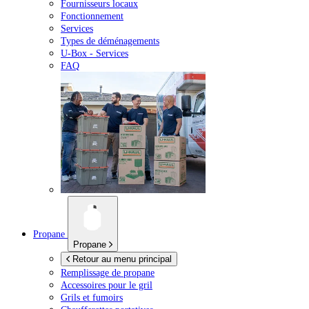
Fournisseurs locaux
Fonctionnement
Services
Types de déménagements
U-Box -
Services
FAQ
Propane
Propane
Retour au menu principal
Remplissage de propane
Accessoires pour le gril
Grils et fumoirs