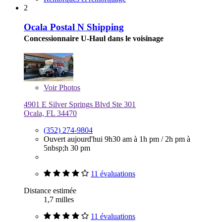
2
Ocala Postal N Shipping
Concessionnaire U-Haul dans le voisinage
Voir
Photos
4901 E Silver Springs Blvd Ste 301
Ocala, FL 34470
(352) 274-9804
Ouvert aujourd'hui
9h30 am à 1h pm
/
2h pm à
5nbsp;h 30 pm
11 évaluations
Distance estimée
1,7 milles
11 évaluations