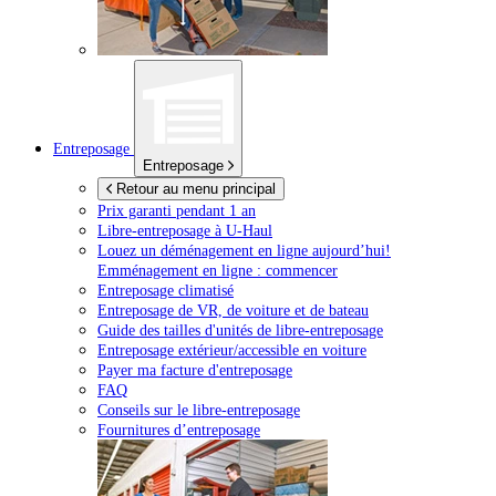
Entreposage
Entreposage
Retour au menu principal
Prix garanti pendant 1 an
Libre-entreposage à
U-Haul
Louez un déménagement en ligne aujourd’hui!
Emménagement en ligne : commencer
Entreposage climatisé
Entreposage de VR, de voiture et de bateau
Guide des tailles d'unités de libre-entreposage
Entreposage extérieur/accessible en voiture
Payer ma facture d'entreposage
FAQ
Conseils sur le libre-entreposage
Fournitures d’entreposage