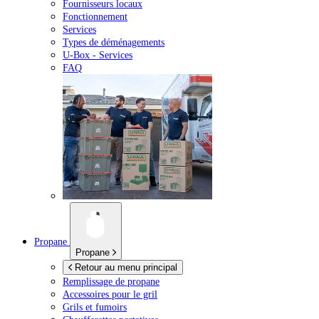
Fournisseurs locaux
Fonctionnement
Services
Types de déménagements
U-Box -
Services
FAQ
Propane
Propane
Retour au menu principal
Remplissage de propane
Accessoires pour le gril
Grils et fumoirs