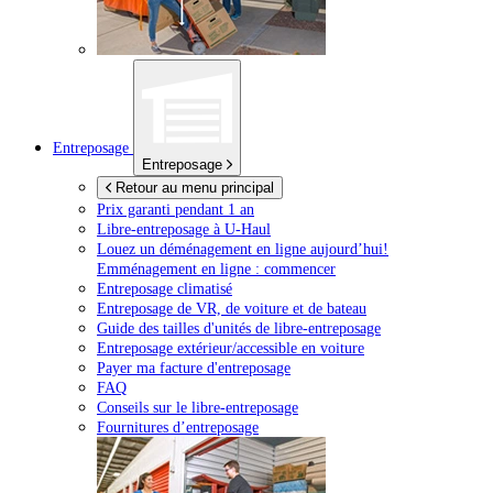
Entreposage
Entreposage
Retour au menu principal
Prix garanti pendant 1 an
Libre-entreposage à
U-Haul
Louez un déménagement en ligne aujourd’hui!
Emménagement en ligne : commencer
Entreposage climatisé
Entreposage de VR, de voiture et de bateau
Guide des tailles d'unités de libre-entreposage
Entreposage extérieur/accessible en voiture
Payer ma facture d'entreposage
FAQ
Conseils sur le libre-entreposage
Fournitures d’entreposage