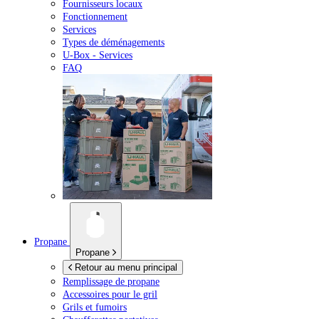
Fournisseurs locaux
Fonctionnement
Services
Types de déménagements
U-Box -
Services
FAQ
Propane
Propane
Retour au menu principal
Remplissage de propane
Accessoires pour le gril
Grils et fumoirs