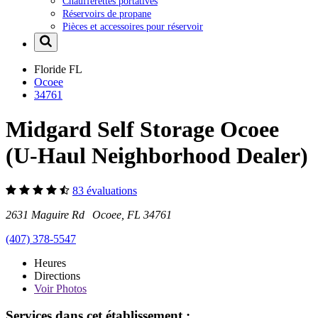
Chaufferettes portatives
Réservoirs de propane
Pièces et accessoires pour réservoir
Floride
FL
Ocoee
34761
Midgard Self Storage Ocoee
(U-Haul Neighborhood Dealer)
83 évaluations
2631 Maguire Rd Ocoee, FL 34761
(407) 378-5547
Heures
Directions
Voir
Photos
Services dans cet établissement :