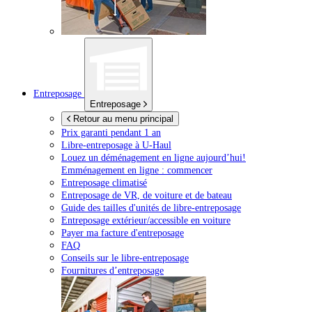
Entreposage
Entreposage
Retour au menu principal
Prix garanti pendant 1 an
Libre-entreposage à
U-Haul
Louez un déménagement en ligne aujourd’hui!
Emménagement en ligne : commencer
Entreposage climatisé
Entreposage de VR, de voiture et de bateau
Guide des tailles d'unités de libre-entreposage
Entreposage extérieur/accessible en voiture
Payer ma facture d'entreposage
FAQ
Conseils sur le libre-entreposage
Fournitures d’entreposage