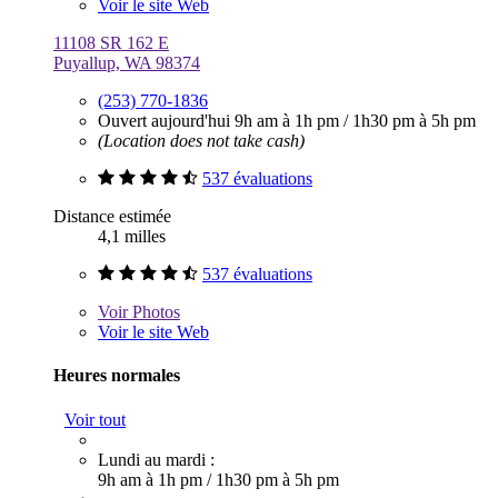
Voir le site Web
11108 SR 162 E
Puyallup, WA 98374
(253) 770-1836
Ouvert aujourd'hui
9h am à 1h pm
/
1h30 pm à 5h pm
(Location does not take cash)
537 évaluations
Distance estimée
4,1 milles
537 évaluations
Voir
Photos
Voir le site Web
Heures normales
Voir tout
Lundi au mardi :
9h am à 1h pm
/
1h30 pm à 5h pm