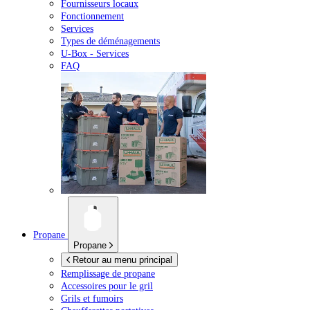
Fournisseurs locaux
Fonctionnement
Services
Types de déménagements
U-Box -
Services
FAQ
Propane
Propane
Retour au menu principal
Remplissage de propane
Accessoires pour le gril
Grils et fumoirs