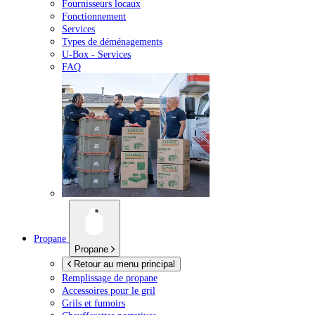
Fournisseurs locaux
Fonctionnement
Services
Types de déménagements
U-Box -
Services
FAQ
Propane
Propane
Retour au menu principal
Remplissage de propane
Accessoires pour le gril
Grils et fumoirs