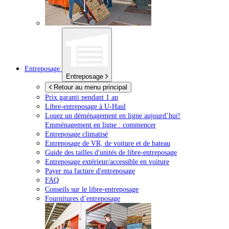
Entreposage
Entreposage
Retour au menu principal
Prix garanti pendant 1 an
Libre-entreposage à
U-Haul
Louez un déménagement en ligne aujourd’hui!
Emménagement en ligne : commencer
Entreposage climatisé
Entreposage de VR, de voiture et de bateau
Guide des tailles d'unités de libre-entreposage
Entreposage extérieur/accessible en voiture
Payer ma facture d'entreposage
FAQ
Conseils sur le libre-entreposage
Fournitures d’entreposage