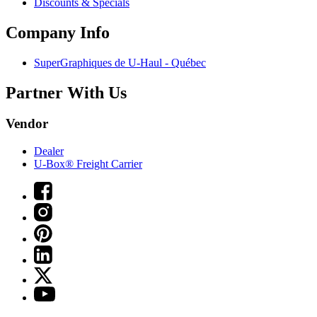
Discounts & Specials
Company Info
SuperGraphiques de
U-Haul
- Québec
Partner With Us
Vendor
Dealer
U-Box® Freight Carrier