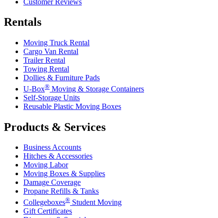
Customer Reviews
Rentals
Moving Truck Rental
Cargo Van Rental
Trailer Rental
Towing Rental
Dollies & Furniture Pads
®
U-Box
Moving & Storage Containers
Self-Storage Units
Reusable Plastic Moving Boxes
Products & Services
Business Accounts
Hitches & Accessories
Moving Labor
Moving Boxes & Supplies
Damage Coverage
Propane Refills & Tanks
®
Collegeboxes
Student Moving
Gift Certificates