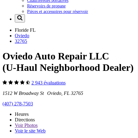
Chaufferettes portatives
Réservoirs de propane
Pièces et accessoires pour réservoir
Floride
FL
Oviedo
32765
Oviedo Auto Repair LLC
(U-Haul Neighborhood Dealer)
2 943 évaluations
1512 W Broadway St Oviedo, FL 32765
(407) 278-7503
Heures
Directions
Voir
Photos
Voir le site Web