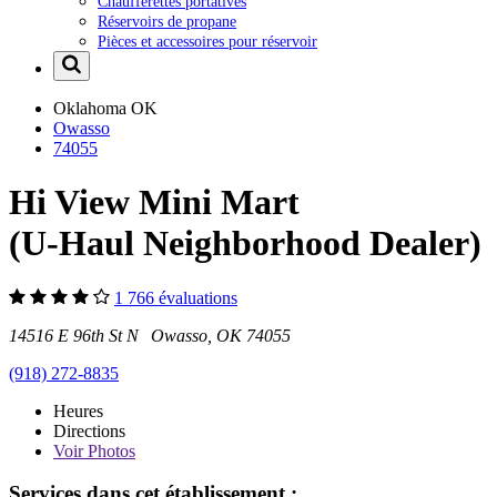
Chaufferettes portatives
Réservoirs de propane
Pièces et accessoires pour réservoir
Oklahoma
OK
Owasso
74055
Hi View Mini Mart
(U-Haul Neighborhood Dealer)
1 766 évaluations
14516 E 96th St N Owasso, OK 74055
(918) 272-8835
Heures
Directions
Voir
Photos
Services dans cet établissement :