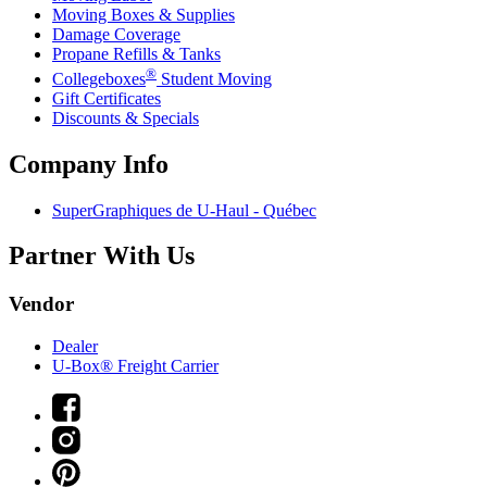
Moving Boxes & Supplies
Damage Coverage
Propane Refills & Tanks
®
Collegeboxes
Student Moving
Gift Certificates
Discounts & Specials
Company Info
SuperGraphiques de
U-Haul
- Québec
Partner With Us
Vendor
Dealer
U-Box® Freight Carrier