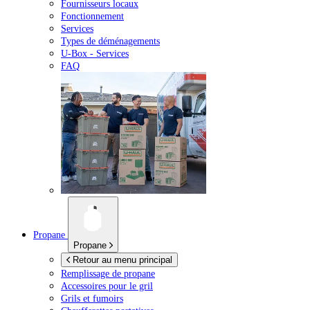
Fournisseurs locaux
Fonctionnement
Services
Types de déménagements
U-Box -
Services
FAQ
Propane
Propane
Retour au menu principal
Remplissage de propane
Accessoires pour le gril
Grils et fumoirs