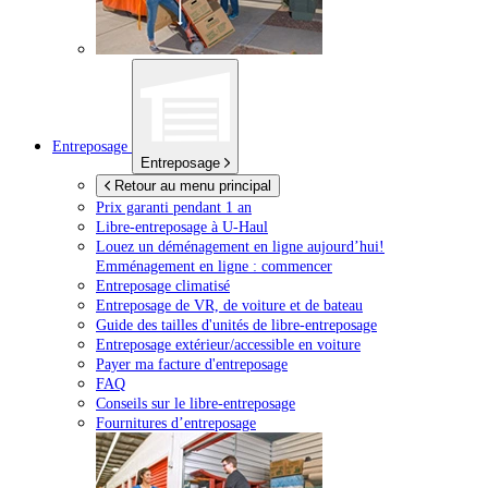
Entreposage
Entreposage
Retour au menu principal
Prix garanti pendant 1 an
Libre-entreposage à
U-Haul
Louez un déménagement en ligne aujourd’hui!
Emménagement en ligne : commencer
Entreposage climatisé
Entreposage de VR, de voiture et de bateau
Guide des tailles d'unités de libre-entreposage
Entreposage extérieur/accessible en voiture
Payer ma facture d'entreposage
FAQ
Conseils sur le libre-entreposage
Fournitures d’entreposage