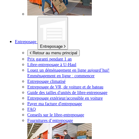
Entreposage
Entreposage
Retour au menu principal
Prix garanti pendant 1 an
Libre-entreposage à
U-Haul
Louez un déménagement en ligne aujourd’hui!
Emménagement en ligne : commencer
Entreposage climatisé
Entreposage de VR, de voiture et de bateau
Guide des tailles d'unités de libre-entreposage
Entreposage extérieur/accessible en voiture
Payer ma facture d'entreposage
FAQ
Conseils sur le libre-entreposage
Fournitures d’entreposage