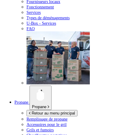
Fournisseurs locaux
Fonctionnement
Services
Types de déménagements
U-Box -
Services
FAQ
Propane
Propane
Retour au menu principal
Remplissage de propane
Accessoires pour le gril
Grils et fumoirs