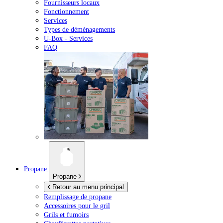
Fournisseurs locaux
Fonctionnement
Services
Types de déménagements
U-Box -
Services
FAQ
Propane
Propane
Retour au menu principal
Remplissage de propane
Accessoires pour le gril
Grils et fumoirs