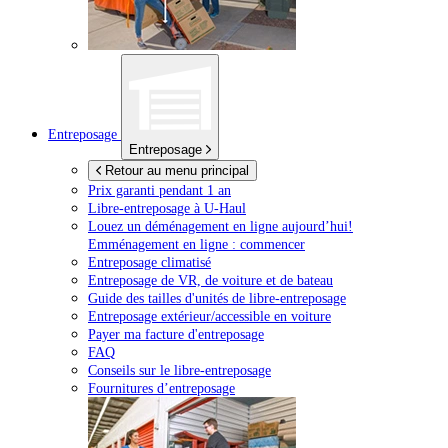
Entreposage
Entreposage
Retour au menu principal
Prix garanti pendant 1 an
Libre-entreposage à
U-Haul
Louez un déménagement en ligne aujourd’hui!
Emménagement en ligne : commencer
Entreposage climatisé
Entreposage de VR, de voiture et de bateau
Guide des tailles d'unités de libre-entreposage
Entreposage extérieur/accessible en voiture
Payer ma facture d'entreposage
FAQ
Conseils sur le libre-entreposage
Fournitures d’entreposage