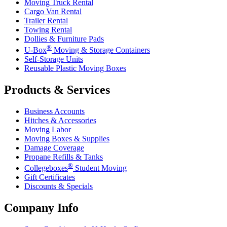
Moving Truck Rental
Cargo Van Rental
Trailer Rental
Towing Rental
Dollies & Furniture Pads
®
U-Box
Moving & Storage Containers
Self-Storage Units
Reusable Plastic Moving Boxes
Products & Services
Business Accounts
Hitches & Accessories
Moving Labor
Moving Boxes & Supplies
Damage Coverage
Propane Refills & Tanks
®
Collegeboxes
Student Moving
Gift Certificates
Discounts & Specials
Company Info