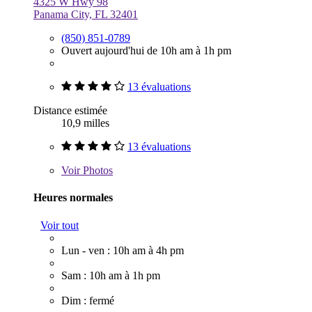
4325 W Hwy 98
Panama City, FL 32401
(850) 851-0789
Ouvert aujourd'hui de 10h am à 1h pm
13 évaluations
Distance estimée
10,9 milles
13 évaluations
Voir
Photos
Heures normales
Voir tout
Lun - ven : 10h am à 4h pm
Sam : 10h am à 1h pm
Dim : fermé