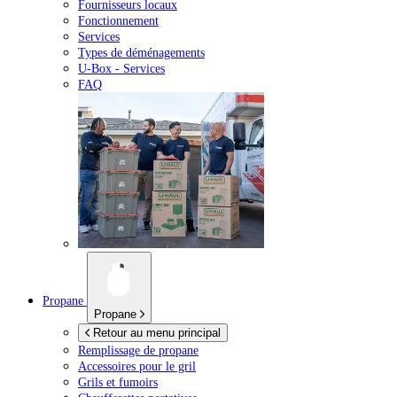
Fournisseurs locaux
Fonctionnement
Services
Types de déménagements
U-Box -
Services
FAQ
Propane
Propane
Retour au menu principal
Remplissage de propane
Accessoires pour le gril
Grils et fumoirs