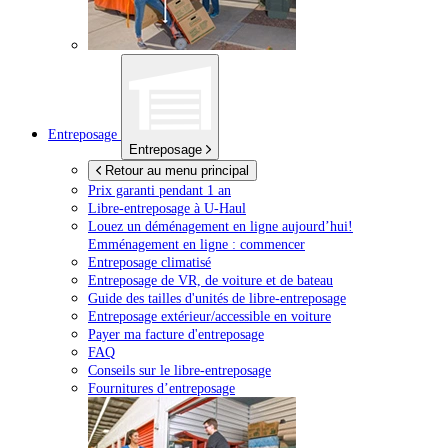
Entreposage
Entreposage
Retour au menu principal
Prix garanti pendant 1 an
Libre-entreposage à
U-Haul
Louez un déménagement en ligne aujourd’hui!
Emménagement en ligne : commencer
Entreposage climatisé
Entreposage de VR, de voiture et de bateau
Guide des tailles d'unités de libre-entreposage
Entreposage extérieur/accessible en voiture
Payer ma facture d'entreposage
FAQ
Conseils sur le libre-entreposage
Fournitures d’entreposage