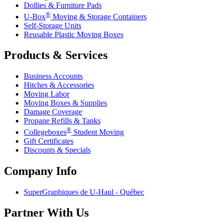
Dollies & Furniture Pads
®
U-Box
Moving & Storage Containers
Self-Storage Units
Reusable Plastic Moving Boxes
Products & Services
Business Accounts
Hitches & Accessories
Moving Labor
Moving Boxes & Supplies
Damage Coverage
Propane Refills & Tanks
®
Collegeboxes
Student Moving
Gift Certificates
Discounts & Specials
Company Info
SuperGraphiques de
U-Haul
- Québec
Partner With Us