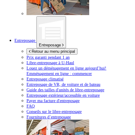
Entreposage
Entreposage
Retour au menu principal
Prix garanti pendant 1 an
Libre-entreposage à
U-Haul
Louez un déménagement en ligne aujourd’hui!
Emménagement en ligne : commencer
Entreposage climatisé
Entreposage de VR, de voiture et de bateau
Guide des tailles d'unités de libre-entreposage
Entreposage extérieur/accessible en voiture
Payer ma facture d'entreposage
FAQ
Conseils sur le libre-entreposage
Fournitures d’entreposage