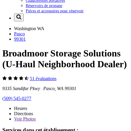
Chaufferettes portatives
Réservoirs de propane
Pièces et accessoires pour réservoir
Washington
WA
Pasco
99301
Broadmoor Storage Solutions
(U-Haul Neighborhood Dealer)
51 évaluations
9335 Sandifur Pkwy Pasco, WA 99301
(509) 545-0277
Heures
Directions
Voir
Photos
Services dans cet établissement :