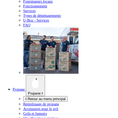
Fournisseurs locaux
Fonctionnement
Services
Types de déménagements
U-Box -
Services
FAQ
Propane
Propane
Retour au menu principal
Remplissage de propane
Accessoires pour le gril
Grils et fumoirs