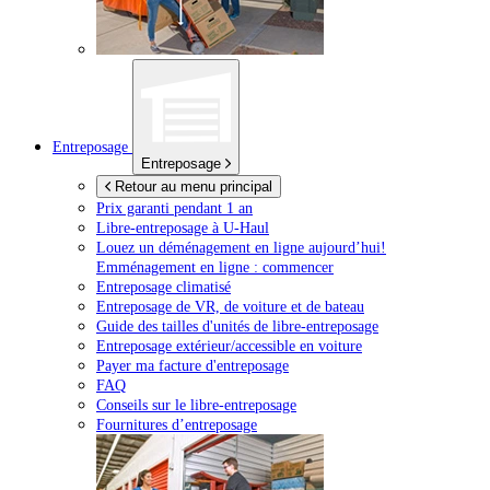
Entreposage
Entreposage
Retour au menu principal
Prix garanti pendant 1 an
Libre-entreposage à
U-Haul
Louez un déménagement en ligne aujourd’hui!
Emménagement en ligne : commencer
Entreposage climatisé
Entreposage de VR, de voiture et de bateau
Guide des tailles d'unités de libre-entreposage
Entreposage extérieur/accessible en voiture
Payer ma facture d'entreposage
FAQ
Conseils sur le libre-entreposage
Fournitures d’entreposage