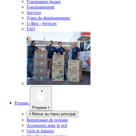
Fournisseurs locaux
Fonctionnement
Services
Types de déménagements
U-Box -
Services
FAQ
Propane
Propane
Retour au menu principal
Remplissage de propane
Accessoires pour le gril
Grils et fumoirs