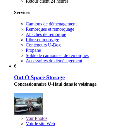
Retour client 24 heures
Services
Camions de déménagement
Remorques et remorquage
Attaches de remorque
Libre-entreposage
Conteneurs U-Box
Propane
Solde de camions et de remorques
Accessoires de déménagement
6
Out O Space Storage
Concessionnaire U-Haul dans le voisinage
Voir
Photos
Voir le site Web