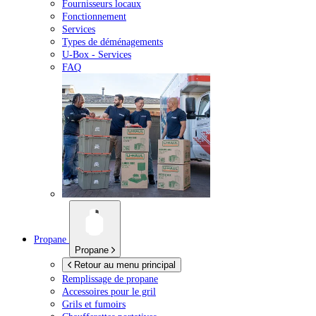
Fournisseurs locaux
Fonctionnement
Services
Types de déménagements
U-Box -
Services
FAQ
Propane
Propane
Retour au menu principal
Remplissage de propane
Accessoires pour le gril
Grils et fumoirs