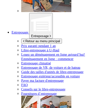
Entreposage
Entreposage
Retour au menu principal
Prix garanti pendant 1 an
Libre-entreposage à
U-Haul
Louez un déménagement en ligne aujourd’hui!
Emménagement en ligne : commencer
Entreposage climatisé
Entreposage de VR, de voiture et de bateau
Guide des tailles d'unités de libre-entreposage
Entreposage extérieur/accessible en voiture
Payer ma facture d'entreposage
FAQ
Conseils sur le libre-entreposage
Fournitures d’entreposage