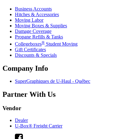
Business Accounts
Hitches & Accessories
Moving Labor
Moving Boxes & Supplies
Damage Coverage
Propane Refills & Tanks
®
Collegeboxes
Student Moving
Gift Certificates
Discounts & Specials
Company Info
SuperGraphiques de
U-Haul
- Québec
Partner With Us
Vendor
Dealer
U-Box® Freight Carrier