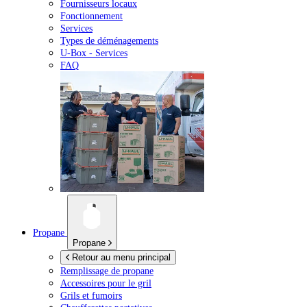
Fournisseurs locaux
Fonctionnement
Services
Types de déménagements
U-Box -
Services
FAQ
Propane
Propane
Retour au menu principal
Remplissage de propane
Accessoires pour le gril
Grils et fumoirs