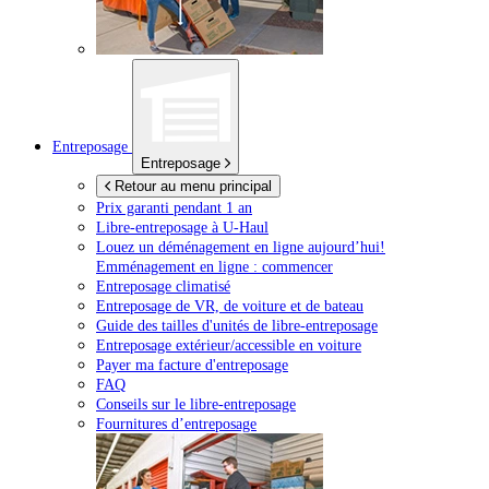
Entreposage
Entreposage
Retour au menu principal
Prix garanti pendant 1 an
Libre-entreposage à
U-Haul
Louez un déménagement en ligne aujourd’hui!
Emménagement en ligne : commencer
Entreposage climatisé
Entreposage de VR, de voiture et de bateau
Guide des tailles d'unités de libre-entreposage
Entreposage extérieur/accessible en voiture
Payer ma facture d'entreposage
FAQ
Conseils sur le libre-entreposage
Fournitures d’entreposage