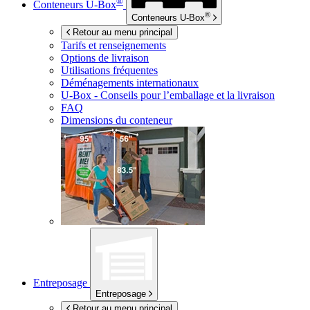
®
Conteneurs
U-Box
®
Conteneurs
U-Box
Retour au menu principal
Tarifs et renseignements
Options de livraison
Utilisations fréquentes
Déménagements internationaux
U-Box -
Conseils pour l’emballage et la livraison
FAQ
Dimensions du conteneur
Entreposage
Entreposage
Retour au menu principal