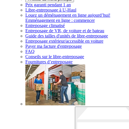
Prix garanti pendant 1 an
Libre-entreposage à
U-Haul
Louez un déménagement en ligne aujourd’hui!
Emménagement en ligne : commencer
Entreposage climatisé
Entreposage de VR, de voiture et de bateau
Guide des tailles d'unités de libre-entreposage
Entreposage extérieur/accessible en voiture
Payer ma facture d'entreposage
FAQ
Conseils sur le libre-entreposage
Fournitures d’entreposage