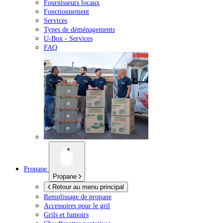
Fournisseurs locaux
Fonctionnement
Services
Types de déménagements
U-Box -
Services
FAQ
Propane
Propane
Retour au menu principal
Remplissage de propane
Accessoires pour le gril
Grils et fumoirs