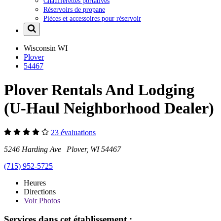
Chaufferettes portatives
Réservoirs de propane
Pièces et accessoires pour réservoir
Wisconsin
WI
Plover
54467
Plover Rentals And Lodging
(U-Haul Neighborhood Dealer)
23 évaluations
5246 Harding Ave Plover, WI 54467
(715) 952-5725
Heures
Directions
Voir
Photos
Services dans cet établissement :