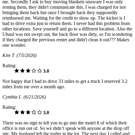
me. Secondly I ask to buy moving blankets unaware I was only
renting them, they didn't communicate this. I was charged for not
bringing them back but once I brought back they supposedly
reimbursed me. Waiting for the credit to show up. The kicker is I
had to drive extra just to return them. I never had this problem from
other locations. Save yourself and go to a different location. Also the
Uhaul was not swept out, the back floor was dirty, so I'm wondering
if they charged the previous renter and didn't clean it out??? Makes
one wonder.
Kim T
(7/5/2026)
Rating:
3.0
Not happy that I had to drive 33 miles to get a truck I reserved 3.2
miles from me over a month ago.
Cynthia L
(6/21/2026)
Rating:
3.0
There was no sign to tell you to go into the motel 8 of which their
office is run out of. So we didn’t speak with anyone at the drop off
site. My husband left the trailer in the lot. The next day I called and