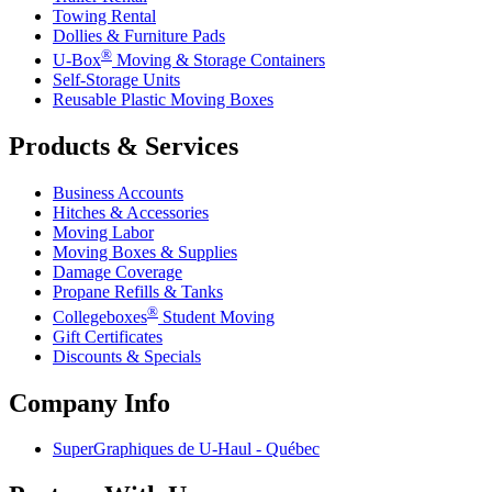
Towing Rental
Dollies & Furniture Pads
®
U-Box
Moving & Storage Containers
Self-Storage Units
Reusable Plastic Moving Boxes
Products & Services
Business Accounts
Hitches & Accessories
Moving Labor
Moving Boxes & Supplies
Damage Coverage
Propane Refills & Tanks
®
Collegeboxes
Student Moving
Gift Certificates
Discounts & Specials
Company Info
SuperGraphiques de
U-Haul
- Québec