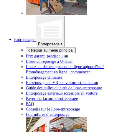
Entreposage
Entreposage
Retour au menu principal
Prix garanti pendant 1 an
Libre-entreposage à
U-Haul
Louez un déménagement en ligne aujourd’hui!
Emménagement en ligne : commencer
Entreposage climatisé
Entreposage de VR, de voiture et de bateau
Guide des tailles d'unités de libre-entreposage
Entreposage extérieur/accessible en voiture
Payer ma facture d'entreposage
FAQ
Conseils sur le libre-entreposage
Fournitures d’entreposage