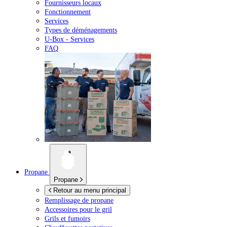
Fournisseurs locaux
Fonctionnement
Services
Types de déménagements
U-Box -
Services
FAQ
Propane
Propane
Retour au menu principal
Remplissage de propane
Accessoires pour le gril
Grils et fumoirs