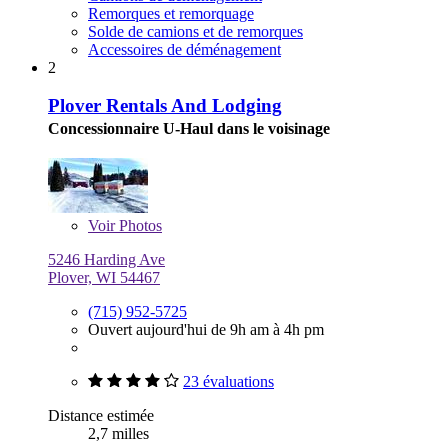
Remorques et remorquage
Solde de camions et de remorques
Accessoires de déménagement
2
Plover Rentals And Lodging
Concessionnaire U-Haul dans le voisinage
Voir
Photos
5246 Harding Ave
Plover, WI 54467
(715) 952-5725
Ouvert aujourd'hui de 9h am à 4h pm
23 évaluations
Distance estimée
2,7 milles