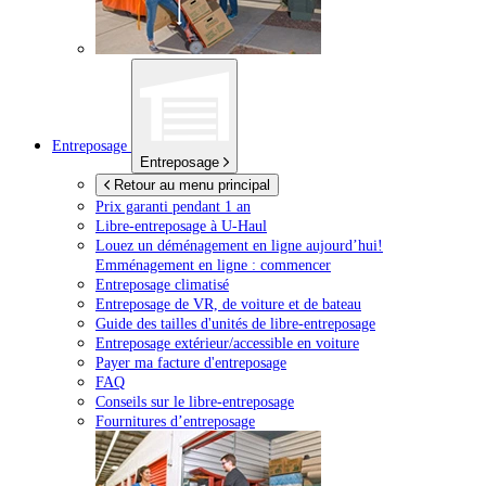
Entreposage
Entreposage
Retour au menu principal
Prix garanti pendant 1 an
Libre-entreposage à
U-Haul
Louez un déménagement en ligne aujourd’hui!
Emménagement en ligne : commencer
Entreposage climatisé
Entreposage de VR, de voiture et de bateau
Guide des tailles d'unités de libre-entreposage
Entreposage extérieur/accessible en voiture
Payer ma facture d'entreposage
FAQ
Conseils sur le libre-entreposage
Fournitures d’entreposage