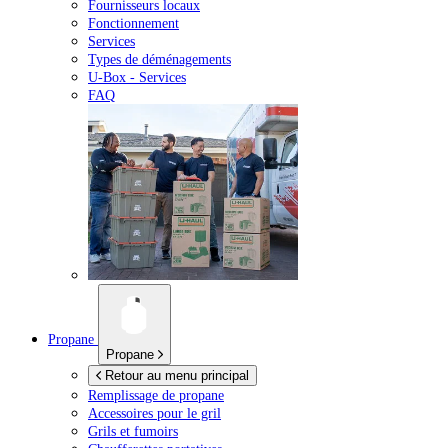
Fournisseurs locaux
Fonctionnement
Services
Types de déménagements
U-Box -
Services
FAQ
Propane
Propane
Retour au menu principal
Remplissage de propane
Accessoires pour le gril
Grils et fumoirs