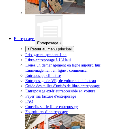
Entreposage
Entreposage
Retour au menu principal
Prix garanti pendant 1 an
Libre-entreposage à
U-Haul
Louez un déménagement en ligne aujourd’hui!
Emménagement en ligne : commencer
Entreposage climatisé
Entreposage de VR, de voiture et de bateau
Guide des tailles d'unités de libre-entreposage
Entreposage extérieur/accessible en voiture
Payer ma facture d'entreposage
FAQ
Conseils sur le libre-entreposage
Fournitures d’entreposage