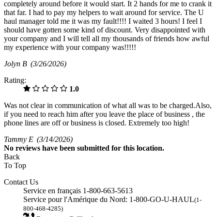
completely around before it would start. It 2 hands for me to crank it
that far. I had to pay my helpers to wait around for service. The U
haul manager told me it was my fault!!!! I waited 3 hours! I feel I
should have gotten some kind of discount. Very disappointed with
your company and I will tell all my thousands of friends how awful
my experience with your company was!!!!!
Jolyn B
(3/26/2026)
Rating:
1.0
Was not clear in communication of what all was to be charged.Also,
if you need to reach him after you leave the place of business , the
phone lines are off or business is closed. Extremely too high!
Tammy E
(3/14/2026)
No
reviews have been submitted for this location.
Back
To Top
Contact Us
Service en français 1-800-663-5613
Service pour l'Amérique du Nord: 1-800-GO-U-HAUL
(1-
800-468-4285)