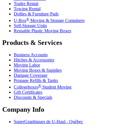
Trailer Rental
Towing Rental
Dollies & Furniture Pads
®
U-Box
Moving & Storage Containers
Self-Storage Units
Reusable Plastic Moving Boxes
Products & Services
Business Accounts
Hitches & Accessories
Moving Labor
Moving Boxes & Supplies
Damage Coverage
Propane Refills & Tanks
®
Collegeboxes
Student Moving
Gift Certificates
Discounts & Specials
Company Info
SuperGraphiques de
U-Haul
- Québec